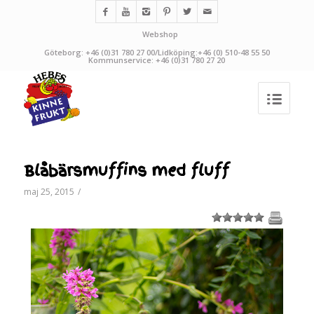
Webshop
Göteborg: +46 (0)31 780 27 00/Lidköping:+46 (0) 510-48 55 50
Kommunservice: +46 (0)31 780 27 20
Blåbärsmuffins med fluff
maj 25, 2015
/
1
2
3
4
5