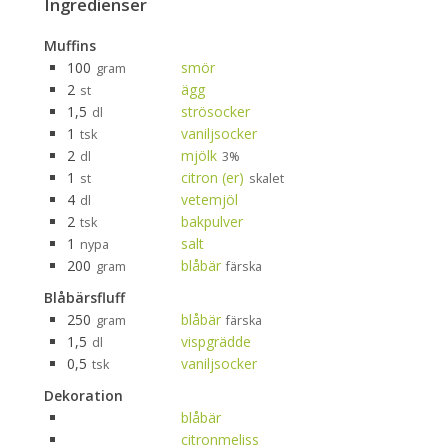
Ingredienser
Muffins
100
smör
gram
2
ägg
st
1,5
strösocker
dl
1
vaniljsocker
tsk
2
mjölk
dl
3%
1
citron (er)
st
skalet
4
vetemjöl
dl
2
bakpulver
tsk
1
salt
nypa
200
blåbär
gram
färska
Blåbärsfluff
250
blåbär
gram
färska
1,5
vispgrädde
dl
0,5
vaniljsocker
tsk
Dekoration
blåbär
citronmeliss