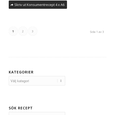
Skriv ut Konsumentrecept 4 x A6
1
2
3
Sida 1 av 3
KATEGORIER
Kategorier
SÖK RECEPT