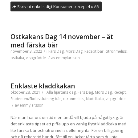
Skriv ut enkelsidigt Konsumentrecept 4 x A6
Ostkakans Dag 14 november – ät
med färska bär
november 3, 2022
/
i
Fars Dag
,
Mors Dag
,
Recept
bär
,
citronmeliss
,
ostkaka
,
vispgrädde
/
av
emmylarsson
Enklaste kladdkakan
oktober 28, 2021
/
i
Alla hjärtans dag
,
Fars Dag
,
Mors Dag
,
Recept
,
Studenten/Skolavslutning
bär
,
citronmeliss
,
kladdkaka
,
vispgrädde
/
av
emmylarsson
När man har ont om tid men ändå vill bjuda på något lyxigt är
det enklaste tipset att piffa upp en vanlig fryst kladdkaka med
lite färska bär och citronmeliss eller mynta. För en billig peng
och på rekordtid har du fått till en läcker tårta som du inte