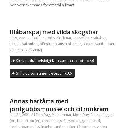
behöver skämmas för att ställa fram!
Blåbärspaj med vilda skogsbär
juli 5, 2021
/
i
Bakat
,
Buffé & Plockmat
,
Desserter
,
Kräftskiva
,
Recept
bakpulver
,
blåbär
,
potatismjöl
,
smör
,
socker
,
vaniljsocker
,
vetemjöl
/
av
anitaj
Skriv ut dubbelsidigt Konsumentrecept 1 x A6
Skriv ut Konsumentrecept 4 x A6
Annas bärtårta med
jordgubbsmousse och citronkräm
juni 24, 2021
/
i
Fars Dag
,
Midsommar
,
Mors Dag
,
Recept
äggula
(or)
,
bär
,
citron (er)
,
citronmeliss
,
florsocker
,
gelatinblad
,
jordgubbar
,
majsstärkelse
,
smör
,
socker
,
tårtbottnar
,
vatten
,