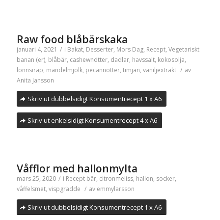
Raw food blåbärskaka
januari 4, 2021
/
i
Bakat
,
Desserter
,
Mors Dag
,
Recept
,
Vegetariskt
banan (er)
,
blåbär
,
cashewnötter
,
dadlar
,
havssalt
,
kokosolja
,
lönnsirap
,
mandelmjölk
,
pecannötter
,
timjan
,
vaniljextrakt
/
av
Anita Jansson
Skriv ut dubbelsidigt Konsumentrecept 1 x A6
Skriv ut enkelsidigt Konsumentrecept 4 x A6
Våfflor med hallonmylta
mars 25, 2020
/
i
Recept
bär
,
citronmeliss
,
hallon
,
socker
,
våffelsmet
,
vispgrädde
/
av
emmylarsson
Skriv ut dubbelsidigt Konsumentrecept 1 x A6