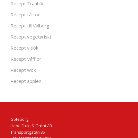
Recept Tranbär
Recept tårtor
Recept till Valborg
Recept vegetariskt
Recept vitlök
Recept Våfflor
Recept wok
Recept äpplen
Göteborg:
Hebe Frukt & Grönt AB
Transportgatan 35