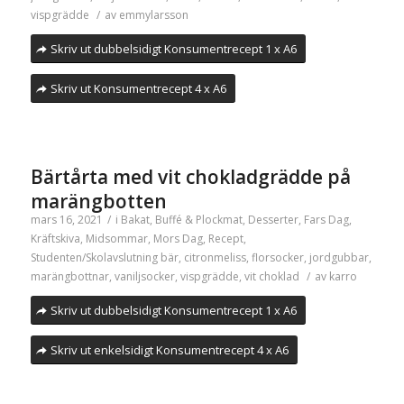
vispgrädde
/
av
emmylarsson
Skriv ut dubbelsidigt Konsumentrecept 1 x A6
Skriv ut Konsumentrecept 4 x A6
Bärtårta med vit chokladgrädde på
marängbotten
mars 16, 2021
/
i
Bakat
,
Buffé & Plockmat
,
Desserter
,
Fars Dag
,
Kräftskiva
,
Midsommar
,
Mors Dag
,
Recept
,
Studenten/Skolavslutning
bär
,
citronmeliss
,
florsocker
,
jordgubbar
,
marängbottnar
,
vaniljsocker
,
vispgrädde
,
vit choklad
/
av
karro
Skriv ut dubbelsidigt Konsumentrecept 1 x A6
Skriv ut enkelsidigt Konsumentrecept 4 x A6