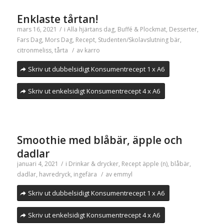
Enklaste tårtan!
mars 16, 2021
/
i
Alla hjärtans dag
,
Buffé & Plockmat
,
Desserter
,
Fars Dag
,
Mors Dag
,
Recept
,
Studenten/Skolavslutning
bär
,
citronmeliss
,
tårta
/
av
karro
Skriv ut dubbelsidigt Konsumentrecept 1 x A6
Skriv ut enkelsidigt Konsumentrecept 4 x A6
Smoothie med blåbär, äpple och
dadlar
januari 4, 2021
/
i
Drinkar & drycker
,
Recept
äpple (n)
,
blåbär
,
dadlar
,
havredryck
,
ingefära
/
av
emmyl
Skriv ut dubbelsidigt Konsumentrecept 1 x A6
Skriv ut enkelsidigt Konsumentrecept 4 x A6