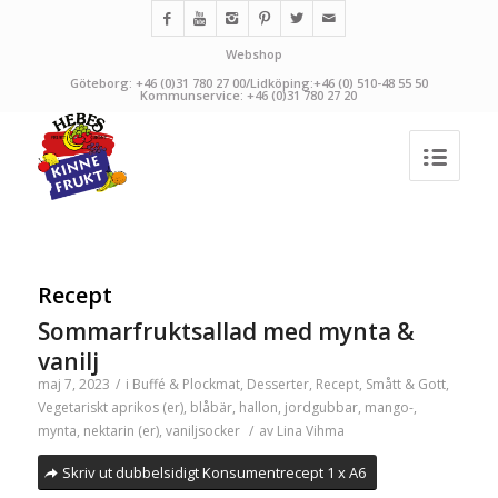
Webshop
Göteborg: +46 (0)31 780 27 00/Lidköping:+46 (0) 510-48 55 50
Kommunservice: +46 (0)31 780 27 20
Recept
Sommarfruktsallad med mynta &
vanilj
maj 7, 2023
/
i
Buffé & Plockmat
,
Desserter
,
Recept
,
Smått & Gott
,
Vegetariskt
aprikos (er)
,
blåbär
,
hallon
,
jordgubbar
,
mango-
,
mynta
,
nektarin (er)
,
vaniljsocker
/
av
Lina Vihma
Skriv ut dubbelsidigt Konsumentrecept 1 x A6