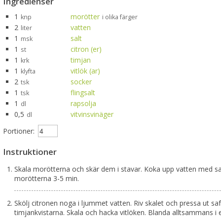
Ingredienser
1
morötter
knp
i olika färger
2
vatten
liter
1
salt
msk
1
citron (er)
st
1
timjan
krk
1
vitlök (ar)
klyfta
2
socker
tsk
1
flingsalt
tsk
1
rapsolja
dl
0,5
vitvinsvinäger
dl
Portioner:
Instruktioner
Skala morötterna och skär dem i stavar. Koka upp vatten med sa
morötterna 3-5 min.
Skölj citronen noga i ljummet vatten. Riv skalet och pressa ut sa
timjankvistarna. Skala och hacka vitlöken. Blanda alltsammans i e