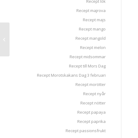
Recept lök
Recept majrova
Recept majs
Recept mango
Rostad och
Recept mangold
vitlöksmarinerad
paprika
Recept melon
Recept midsommar
Recept till Mors Dag
Recept Morotskakans Dag 3 februari
Recept morötter
Recept nyår
Recept nötter
Recept papaya
Recept paprika
Recept passionsfrukt