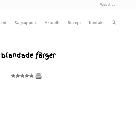
Webshop
ment
Säljsupport
Aktuellt
Recept
Kontakt
 blandade färger
1
2
3
4
5