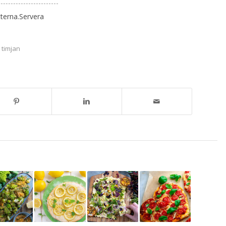
tterna.Servera
,
timjan