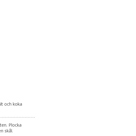
lt och koka
ften. Plocka
n skål.