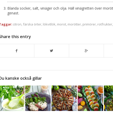
Blanda socker, salt, vinäger och olja. Häll vinägretten över morö
genast.
Taggar:
citron
,
färska örter
,
lökvitlök
,
morot
,
morötter
,
primörer
,
rotfrukter
Share this entry
Du kanske också gillar