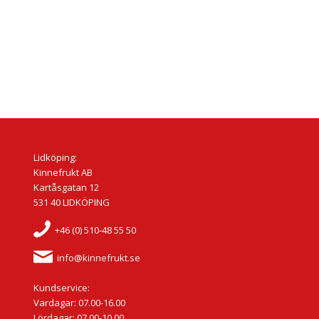
Lidköping:
Kinnefrukt AB
Kartåsgatan 12
531 40 LIDKÖPING
+46 (0) 510-48 55 50
info@kinnefrukt.se
Kundservice:
Vardagar: 07.00-16.00
Lördagar: 07.00-10.00