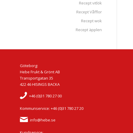
Recept vitlök
Recept Våfflor
Recept wok
Recept äpplen
Göteborg:
Hebe Frukt & Grönt AB
Transportgatan 35
422 46 HISINGS BACKA
+46 (0)31 780 27 00
Kommunservice: +46 (0)31 780 27 20
info@hebe.se
Kundservice: