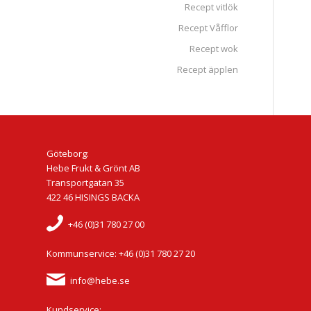
Recept vitlök
Recept Våfflor
Recept wok
Recept äpplen
Göteborg:
Hebe Frukt & Grönt AB
Transportgatan 35
422 46 HISINGS BACKA
+46 (0)31 780 27 00
Kommunservice: +46 (0)31 780 27 20
info@hebe.se
Kundservice: