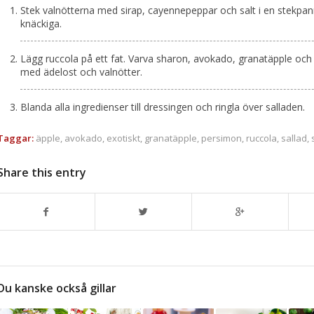
Stek valnötterna med sirap, cayennepeppar och salt i en stekpanna t
knäckiga.
Lägg ruccola på ett fat. Varva sharon, avokado, granatäpple och
med ädelost och valnötter.
Blanda alla ingredienser till dressingen och ringla över salladen.
Taggar:
äpple
,
avokado
,
exotiskt
,
granatäpple
,
persimon
,
ruccola
,
sallad
,
Share this entry
Du kanske också gillar