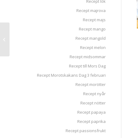
Recept lök
Recept majrova
Recept majs
Recept mango
Ugnsbakade fikon
Recept mangold
med chèvre
Recept melon
Recept midsommar
Recept till Mors Dag
Recept Morotskakans Dag 3 februari
Recept morötter
Recept nyår
Recept nötter
Recept papaya
Recept paprika
Recept passionsfrukt