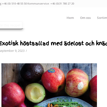
g:+46 (0) 510-48 55 50 Kommunservice: +46 (0)31 780 27 20
Hem
Om oss
Sorti
Exotisk höstsallad med ädelost och knäc
september 9, 2023
/