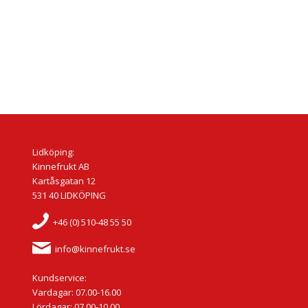
Lidköping:
Kinnefrukt AB
Kartåsgatan 12
531 40 LIDKÖPING
+46 (0) 510-48 55 50
info@kinnefrukt.se
Kundservice:
Vardagar: 07.00-16.00
Lördagar: 07.00-10.00