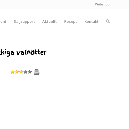
Webshop
ment
Säljsupport
Aktuellt
Recept
Kontakt
kiga valnötter
1
2
3
4
5