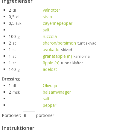
Ingredienser
2
valnötter
dl
0,5
sirap
dl
0,5
cayennepeppar
tsk
salt
100
ruccola
g
2
sharon/persimon
st
tunt skivad
1
avokado
st
skivad
1
granatäpple (n)
st
kärnorna
1
äpple (n)
st
tunna klyftor
140
ädelost
g
Dressing
1
Olivolja
dl
2
balsamvinäger
msk
salt
peppar
Portioner:
portioner
Instruktioner