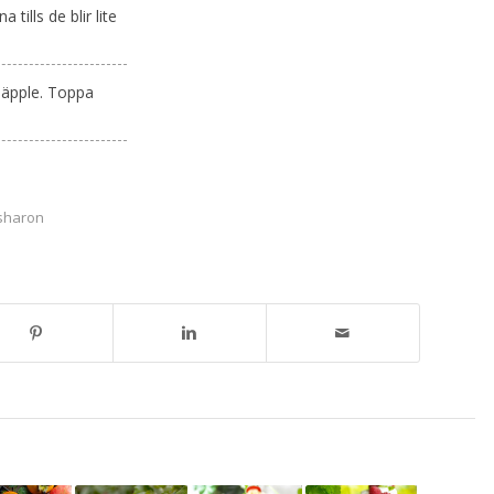
ills de blir lite
 äpple. Toppa
sharon