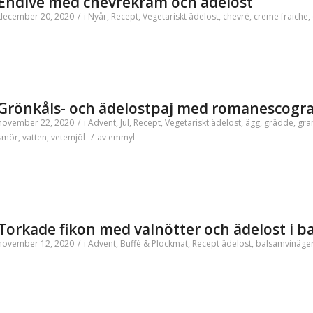
Endive med chèvrekräm och ädelost
december 20, 2020
/
i
Nyår
,
Recept
,
Vegetariskt
ädelost
,
chevré
,
creme fraiche
,
Grönkåls- och ädelostpaj med romanescogr
november 22, 2020
/
i
Advent
,
Jul
,
Recept
,
Vegetariskt
ädelost
,
ägg
,
grädde
,
gra
smör
,
vatten
,
vetemjöl
/
av
emmyl
Torkade fikon med valnötter och ädelost i b
november 12, 2020
/
i
Advent
,
Buffé & Plockmat
,
Recept
ädelost
,
balsamvinäge