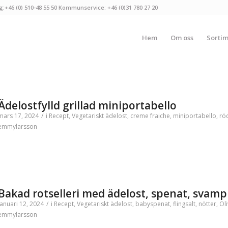
g:+46 (0) 510-48 55 50 Kommunservice: +46 (0)31 780 27 20
Hem
Om oss
Sorti
Ädelostfylld grillad miniportabello
mars 17, 2024
/
i
Recept
,
Vegetariskt
ädelost
,
creme fraiche
,
miniportabello
,
röd
emmylarsson
Bakad rotselleri med ädelost, spenat, svamp
januari 12, 2024
/
i
Recept
,
Vegetariskt
ädelost
,
babyspenat
,
flingsalt
,
nötter
,
Oli
emmylarsson