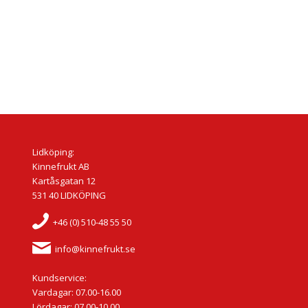
Lidköping:
Kinnefrukt AB
Kartåsgatan 12
531 40 LIDKÖPING
+46 (0) 510-48 55 50
info@kinnefrukt.se
Kundservice:
Vardagar: 07.00-16.00
Lördagar: 07.00-10.00