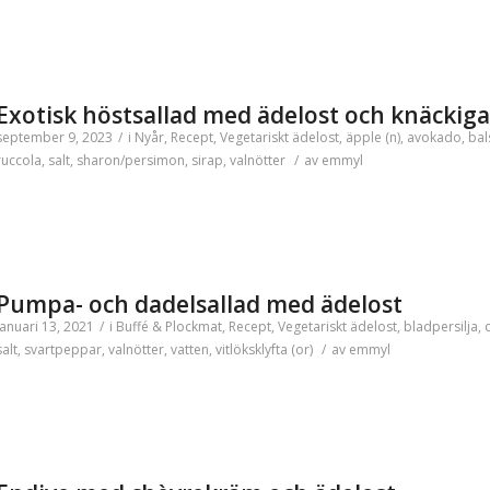
Exotisk höstsallad med ädelost och knäckiga
september 9, 2023
/
i
Nyår
,
Recept
,
Vegetariskt
ädelost
,
äpple (n)
,
avokado
,
bal
ruccola
,
salt
,
sharon/persimon
,
sirap
,
valnötter
/
av
emmyl
Pumpa- och dadelsallad med ädelost
januari 13, 2021
/
i
Buffé & Plockmat
,
Recept
,
Vegetariskt
ädelost
,
bladpersilja
,
c
salt
,
svartpeppar
,
valnötter
,
vatten
,
vitlöksklyfta (or)
/
av
emmyl