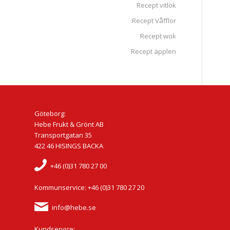
Recept vitlök
Recept Våfflor
Recept wok
Recept äpplen
Göteborg:
Hebe Frukt & Grönt AB
Transportgatan 35
422 46 HISINGS BACKA
+46 (0)31 780 27 00
Kommunservice: +46 (0)31 780 27 20
info@hebe.se
Kundservice: