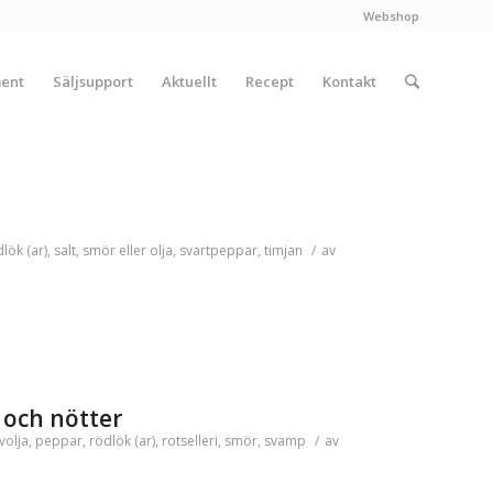
Webshop
ment
Säljsupport
Aktuellt
Recept
Kontakt
lök (ar)
,
salt
,
smör eller olja
,
svartpeppar
,
timjan
/
av
 och nötter
volja
,
peppar
,
rödlök (ar)
,
rotselleri
,
smör
,
svamp
/
av