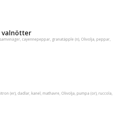
 valnötter
samvinäger
,
cayennepeppar
,
granatäpple (n)
,
Olivolja
,
peppar
,
itron (er)
,
dadlar
,
kanel
,
mathavre
,
Olivolja
,
pumpa (or)
,
ruccola
,