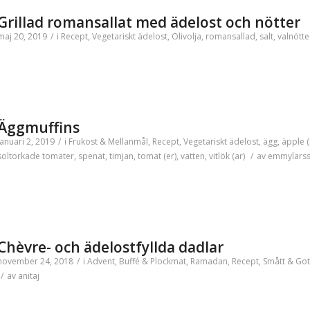
Grillad romansallat med ädelost och nötter
maj 20, 2019
/
i
Recept
,
Vegetariskt
ädelost
,
Olivolja
,
romansallad
,
salt
,
valnötte
Äggmuffins
januari 2, 2019
/
i
Frukost & Mellanmål
,
Recept
,
Vegetariskt
ädelost
,
ägg
,
äpple (
soltorkade tomater
,
spenat
,
timjan
,
tomat (er)
,
vatten
,
vitlök (ar)
/
av
emmylars
Chèvre- och ädelostfyllda dadlar
november 24, 2018
/
i
Advent
,
Buffé & Plockmat
,
Ramadan
,
Recept
,
Smått & Got
/
av
anitaj