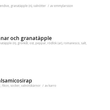
endive
,
granatäpple (n)
,
valnötter
/
av
emmylarsson
anar och granatäpple
natäpple (n)
,
grönkål
,
ost
,
peppar
,
rödlök (ar)
,
romanesco
,
salt
,
alsamicosirap
r
,
fikon
,
socker
,
valnötskärnor
/
av
karro