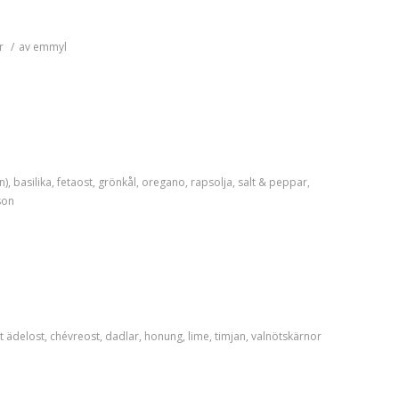
r
/
av
emmyl
n)
,
basilika
,
fetaost
,
grönkål
,
oregano
,
rapsolja
,
salt & peppar
,
son
t
ädelost
,
chévreost
,
dadlar
,
honung
,
lime
,
timjan
,
valnötskärnor