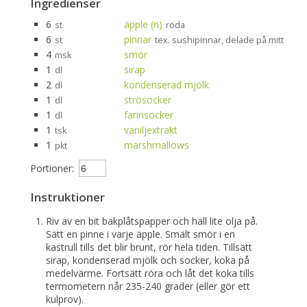
Ingredienser
6
äpple (n)
st
röda
6
pinnar
st
tex. sushipinnar, delade på mitten
4
smör
msk
1
sirap
dl
2
kondenserad mjölk
dl
1
strösocker
dl
1
farinsocker
dl
1
vaniljextrakt
tsk
1
marshmallows
pkt
Portioner:
Instruktioner
Riv av en bit bakplåtspapper och häll lite olja på.
Sätt en pinne i varje äpple. Smält smör i en
kastrull tills det blir brunt, rör hela tiden. Tillsätt
sirap, kondenserad mjölk och socker, koka på
medelvärme. Fortsätt röra och låt det koka tills
termometern når 235-240 grader (eller gör ett
kulprov).