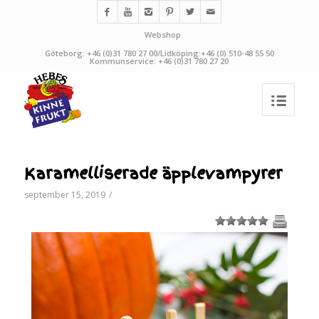
Webshop
Göteborg: +46 (0)31 780 27 00/Lidköping:+46 (0) 510-48 55 50
Kommunservice: +46 (0)31 780 27 20
Karamelliserade äpplevampyrer
september 15, 2019
/
1
2
3
4
5