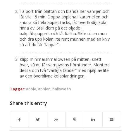
Ta bort från plattan och blanda ner vaniljen och
låt vila i 5 min. Doppa äpplena i karamellen och
snurra så hela äpplet täcks, låt överflödig kola
rinna av. Ställ dem på det oljade
bakplåtspappret och låt kallna. Skär ut en mun
och dra upp kolan lite runt munnen med en kniv
så att du får ”läppar”.
Klipp minimarshmallowsen på mitten, snett
över, så du får vampyrens hörntänder. Montera
dessa och två ”vanliga tänder” med hjälp av lite
av den överblivna kolablandningen.
Taggar:
äpple
,
äpplen
,
halloween
Share this entry