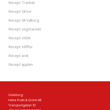
Recept Tranbär
Recept tårtor
Recept till Valborg
Recept vegetariskt
Recept vitlök
Recept Våfflor
Recept wok
Recept äpplen
Göteborg:
Hebe Frukt & Grönt AB
Transportgatan 35