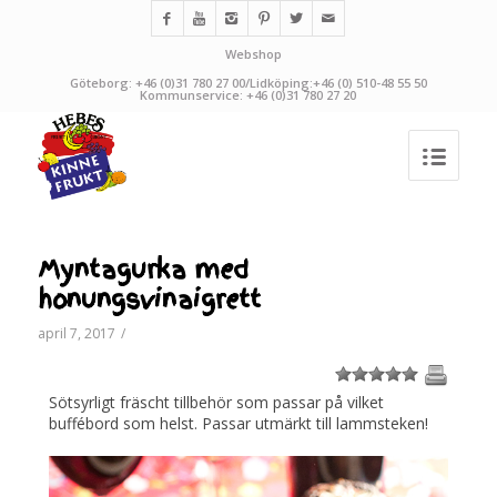
Webshop
Göteborg: +46 (0)31 780 27 00/Lidköping:+46 (0) 510-48 55 50
Kommunservice: +46 (0)31 780 27 20
Myntagurka med
honungsvinaigrett
april 7, 2017
/
1
2
3
4
5
Sötsyrligt fräscht tillbehör som passar på vilket
buffébord som helst. Passar utmärkt till lammsteken!