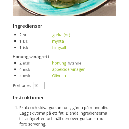
Ingredienser
2
gurka (or)
st
1
mynta
krk
1
flingsalt
tsk
Honungsvinägrett
2
honung
msk
flytande
4
äppelcidervinäger
msk
4
Olivolja
msk
Portioner:
Instruktioner
Skala och skiva gurkan tunt, gärna på mandolin.
Lägg skivorna på ett fat. Blanda ingredienserna
till vinägretten och häll den över gurkan strax
före servering.