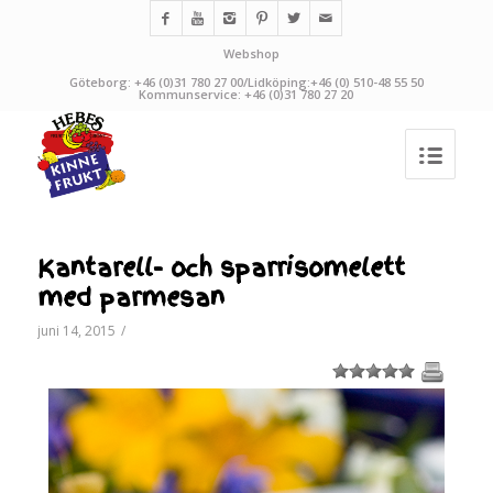
Webshop
Göteborg: +46 (0)31 780 27 00/Lidköping:+46 (0) 510-48 55 50
Kommunservice: +46 (0)31 780 27 20
Kantarell- och sparrisomelett
med parmesan
juni 14, 2015
/
1
2
3
4
5