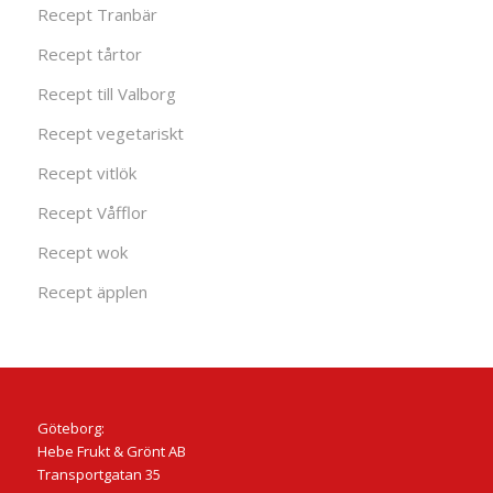
Recept Tranbär
Recept tårtor
Recept till Valborg
Recept vegetariskt
Recept vitlök
Recept Våfflor
Recept wok
Recept äpplen
Göteborg:
Hebe Frukt & Grönt AB
Transportgatan 35