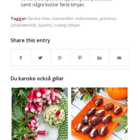
samt några kvistar färsk timjan.
Taggar:
färska örter
,
kantareller
,
midsommar
,
primörer
,
schalottenlök
,
Sparris
,
svamp
,
timjan
Share this entry
Du kanske också gillar