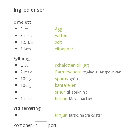
Ingredienser
Omelett
3
ägg
st
3
vatten
msk
1,5
salt
krm
1
vitpeppar
krm
Fyllning
2
schalottenlök (ar)
st
2
Parmesanost
msk
hyvlad eller grovriven
100
sparris
g
grön
100
kantareller
g
smör
till stekning
1
timjan
msk
färsk, hackad
Vid servering
timjan
färsk, några kvistar
Portioner:
port.