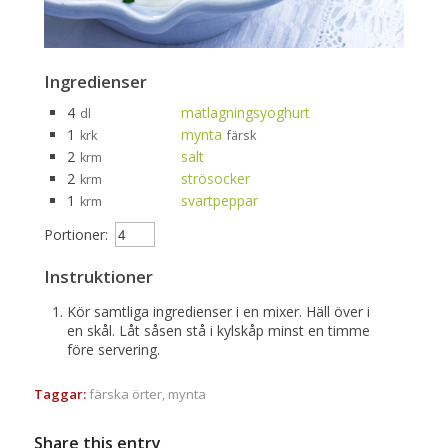
Ingredienser
4
matlagningsyoghurt
dl
1
mynta
krk
färsk
2
salt
krm
2
strösocker
krm
1
svartpeppar
krm
Portioner:
Instruktioner
Kör samtliga ingredienser i en mixer. Häll över i
en skål. Låt såsen stå i kylskåp minst en timme
före servering.
Taggar:
färska örter
,
mynta
Share this entry