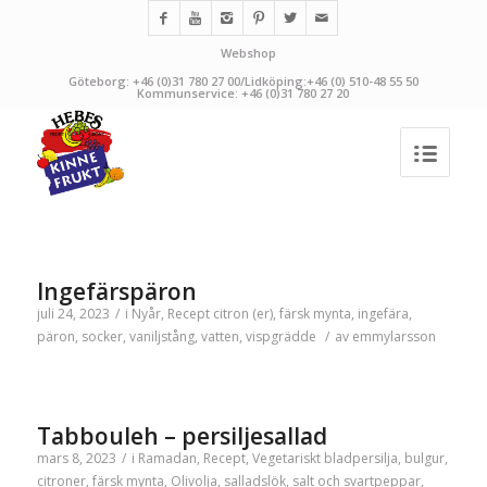
Webshop
Göteborg: +46 (0)31 780 27 00/Lidköping:+46 (0) 510-48 55 50
Kommunservice: +46 (0)31 780 27 20
Ingefärspäron
juli 24, 2023
/
i
Nyår
,
Recept
citron (er)
,
färsk mynta
,
ingefära
,
päron
,
socker
,
vaniljstång
,
vatten
,
vispgrädde
/
av
emmylarsson
Tabbouleh – persiljesallad
mars 8, 2023
/
i
Ramadan
,
Recept
,
Vegetariskt
bladpersilja
,
bulgur
,
citroner
,
färsk mynta
,
Olivolja
,
salladslök
,
salt och svartpeppar
,