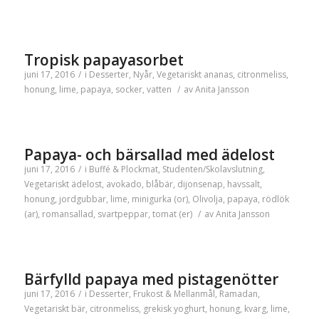
Tropisk papayasorbet
juni 17, 2016
/
i
Desserter
,
Nyår
,
Vegetariskt
ananas
,
citronmeliss
,
honung
,
lime
,
papaya
,
socker
,
vatten
/
av
Anita Jansson
Papaya- och bärsallad med ädelost
juni 17, 2016
/
i
Buffé & Plockmat
,
Studenten/Skolavslutning
,
Vegetariskt
ädelost
,
avokado
,
blåbär
,
dijonsenap
,
havssalt
,
honung
,
jordgubbar
,
lime
,
minigurka (or)
,
Olivolja
,
papaya
,
rödlök
(ar)
,
romansallad
,
svartpeppar
,
tomat (er)
/
av
Anita Jansson
Bärfylld papaya med pistagenötter
juni 17, 2016
/
i
Desserter
,
Frukost & Mellanmål
,
Ramadan
,
Vegetariskt
bär
,
citronmeliss
,
grekisk yoghurt
,
honung
,
kvarg
,
lime
,