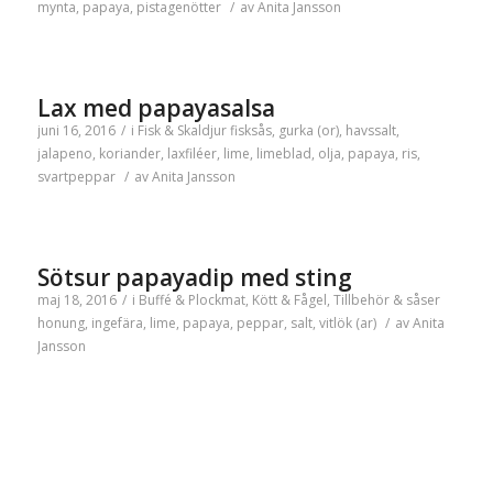
mynta
,
papaya
,
pistagenötter
/
av
Anita Jansson
Lax med papayasalsa
juni 16, 2016
/
i
Fisk & Skaldjur
fisksås
,
gurka (or)
,
havssalt
,
jalapeno
,
koriander
,
laxfiléer
,
lime
,
limeblad
,
olja
,
papaya
,
ris
,
svartpeppar
/
av
Anita Jansson
Sötsur papayadip med sting
maj 18, 2016
/
i
Buffé & Plockmat
,
Kött & Fågel
,
Tillbehör & såser
honung
,
ingefära
,
lime
,
papaya
,
peppar
,
salt
,
vitlök (ar)
/
av
Anita
Jansson