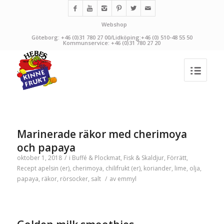
Webshop
Göteborg: +46 (0)31 780 27 00/Lidköping:+46 (0) 510-48 55 50
Kommunservice: +46 (0)31 780 27 20
Marinerade räkor med cherimoya
och papaya
oktober 1, 2018
/
i
Buffé & Plockmat
,
Fisk & Skaldjur
,
Förrätt
,
Recept
apelsin (er)
,
cherimoya
,
chilifrukt (er)
,
koriander
,
lime
,
olja
,
papaya
,
räkor
,
rörsocker
,
salt
/
av
emmyl