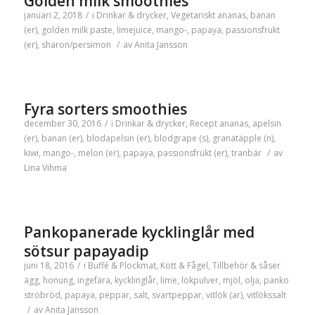
Golden milk smoothies
januari 2, 2018
/
i
Drinkar & drycker
,
Vegetariskt
ananas
,
banan
(er)
,
golden milk paste
,
limejuice
,
mango-
,
papaya
,
passionsfrukt
(er)
,
sharon/persimon
/
av
Anita Jansson
Fyra sorters smoothies
december 30, 2016
/
i
Drinkar & drycker
,
Recept
ananas
,
apelsin
(er)
,
banan (er)
,
blodapelsin (er)
,
blodgrape (s)
,
granatäpple (n)
,
kiwi
,
mango-
,
melon (er)
,
papaya
,
passionsfrukt (er)
,
tranbär
/
av
Lina Vihma
Pankopanerade kycklinglår med
sötsur papayadip
juni 18, 2016
/
i
Buffé & Plockmat
,
Kött & Fågel
,
Tillbehör & såser
ägg
,
honung
,
ingefära
,
kycklinglår
,
lime
,
lökpulver
,
mjöl
,
olja
,
panko
ströbröd
,
papaya
,
peppar
,
salt
,
svartpeppar
,
vitlök (ar)
,
vitlökssalt
/
av
Anita Jansson