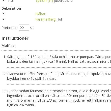
1
apelsin (er)
st
juicen, skalet
Dekoration
blåbär
karamellfärg
röd
Portioner:
st
Instruktioner
Muffins
Sätt ugnen på 180 grader. Skala och kärna ur pumpan. Tärna pu
koka tills den känns mjuk (ca 10 min). Häll av vattnet och mixa till
Placera ut muffinsformar på en plåt. Blanda mjöl, bakpulver, bik
kryddor i en skål, ställ åt sidan.
Blanda sedan farinsocker, strösocker, smör, olja och ägg. Vänd n
ingredienser och rör till en slät smet. Rör ner pumpapurén. Förde
muffinsformarna, fyll ca 2/3 av formen. Tryck ner ett hallon i var
ugn ca 20-25min.