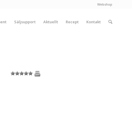
Webshop
ment
Säljsupport
Aktuellt
Recept
Kontakt
1
2
3
4
5