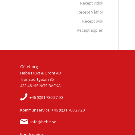
Recept vitlök
Recept Våfflor
Recept wok
Recept äpplen
Göteborg:
Hebe Frukt & Grönt AB
Transportgatan 35
422 46 HISINGS BACKA
+46 (0)31 780 27 00
Kommunservice: +46 (0)31 780 27 20
info@hebe.se
Kundservice: