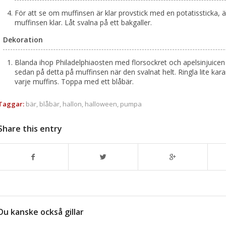
För att se om muffinsen är klar provstick med en potatissticka, ä
muffinsen klar. Låt svalna på ett bakgaller.
Dekoration
Blanda ihop Philadelphiaosten med florsockret och apelsinjuicen 
sedan på detta på muffinsen när den svalnat helt. Ringla lite kar
varje muffins. Toppa med ett blåbär.
Taggar:
bär
,
blåbär
,
hallon
,
halloween
,
pumpa
Share this entry
Du kanske också gillar