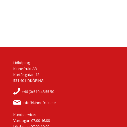
Lidköping:
Kinnefrukt AB
Kartåsgatan 12
531 40 LIDKÖPING
+46 (0) 510-48 55 50
info@kinnefrukt.se
Kundservice:
Vardagar: 07.00-16.00
Lördagar: 07.00-10.00