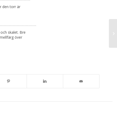
r den torr är
och skalet. Bre
amellfärg över