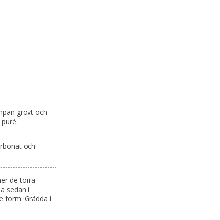
mpan grovt och
 puré.
arbonat och
er de torra
la sedan i
je form. Grädda i