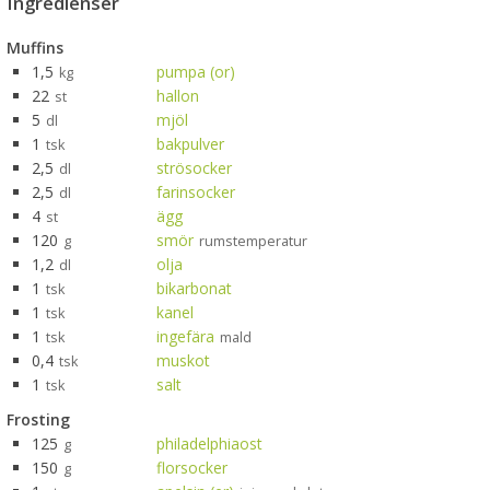
Ingredienser
Muffins
1,5
pumpa (or)
kg
22
hallon
st
5
mjöl
dl
1
bakpulver
tsk
2,5
strösocker
dl
2,5
farinsocker
dl
4
ägg
st
120
smör
g
rumstemperatur
1,2
olja
dl
1
bikarbonat
tsk
1
kanel
tsk
1
ingefära
tsk
mald
0,4
muskot
tsk
1
salt
tsk
Frosting
125
philadelphiaost
g
150
florsocker
g