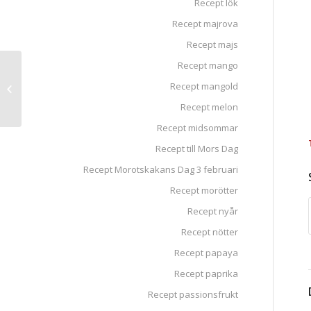
Recept lök
Recept majrova
Recept majs
Recept mango
Gratinerad
Recept mangold
spagettipumpa med
spenat och svamp
Recept melon
Recept midsommar
Recept till Mors Dag
Recept Morotskakans Dag 3 februari
Recept morötter
Recept nyår
Recept nötter
Recept papaya
Recept paprika
Recept passionsfrukt