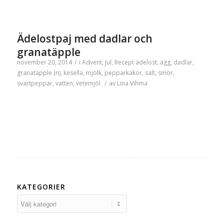
Ädelostpaj med dadlar och
granatäpple
november 20, 2014
/
i
Advent
,
Jul
,
Recept
ädelost
,
ägg
,
dadlar
,
granatäpple (n)
,
kesella
,
mjölk
,
pepparkakor
,
salt
,
smör
,
svartpeppar
,
vatten
,
vetemjöl
/
av
Lina Vihma
KATEGORIER
Kategorier