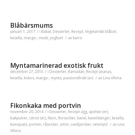
Blåbärsmums
januari 1, 2017
/
i
Bakat
,
Desserter
,
Recept
,
Vegetariskt
blåbär
,
kesella
,
mango-
,
musli
,
yoghurt
/
av
karro
Myntamarinerad exotisk frukt
december 27, 2015
/
i
Desserter
,
Ramadan
,
Recept
ananas
,
kesella
,
kokos
,
mango-
,
mynta
,
passionsfrukt (er)
/
av
Lina Vihma
Fikonkaka med portvin
november 20, 2014
/
i
Desserter
,
Recept
ägg
,
apelsin (er)
,
bakpulver
,
citron (er)
,
fikon
,
florsocker
,
kanel
,
kanelstänger
,
kesella
,
kumquats
,
portvin
,
råsocker
,
smör
,
vaniljsocker
,
vetemjöl
/
av
Lina
Vihma