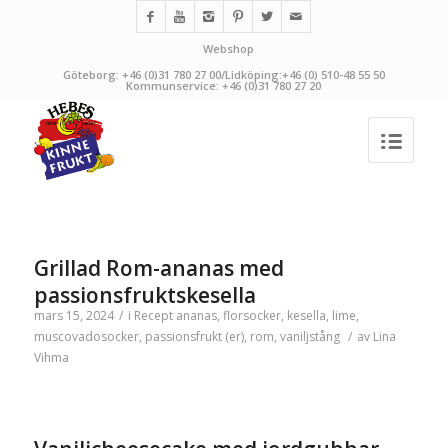
Webshop
Göteborg: +46 (0)31 780 27 00/Lidköping:+46 (0) 510-48 55 50
Kommunservice: +46 (0)31 780 27 20
Grillad Rom-ananas med
passionsfruktskesella
mars 15, 2024
/
i
Recept
ananas
,
florsocker
,
kesella
,
lime
,
muscovadosocker
,
passionsfrukt (er)
,
rom
,
vaniljstång
/
av
Lina
Vihma