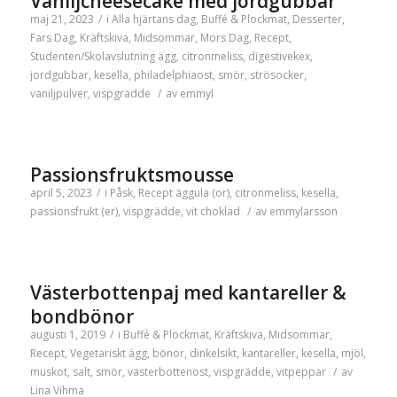
Vaniljcheesecake med jordgubbar
maj 21, 2023
/
i
Alla hjärtans dag
,
Buffé & Plockmat
,
Desserter
,
Fars Dag
,
Kräftskiva
,
Midsommar
,
Mors Dag
,
Recept
,
Studenten/Skolavslutning
ägg
,
citronmeliss
,
digestivekex
,
jordgubbar
,
kesella
,
philadelphiaost
,
smör
,
strösocker
,
vaniljpulver
,
vispgrädde
/
av
emmyl
Passionsfruktsmousse
april 5, 2023
/
i
Påsk
,
Recept
äggula (or)
,
citronmeliss
,
kesella
,
passionsfrukt (er)
,
vispgrädde
,
vit choklad
/
av
emmylarsson
Västerbottenpaj med kantareller &
bondbönor
augusti 1, 2019
/
i
Buffé & Plockmat
,
Kräftskiva
,
Midsommar
,
Recept
,
Vegetariskt
ägg
,
bönor
,
dinkelsikt
,
kantareller
,
kesella
,
mjöl
,
muskot
,
salt
,
smör
,
västerbottenost
,
vispgrädde
,
vitpeppar
/
av
Lina Vihma