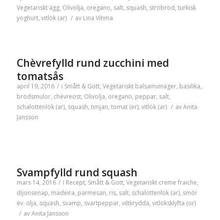
Vegetariskt
ägg
,
Olivolja
,
oregano
,
salt
,
squash
,
ströbröd
,
turkisk
yoghurt
,
vitlök (ar)
/
av
Lina Vihma
Chèvrefylld rund zucchini med
tomatsås
april 19, 2016
/
i
Smått & Gott
,
Vegetariskt
balsamvinäger
,
basilika
,
brödsmulor
,
chévreost
,
Olivolja
,
oregano
,
peppar
,
salt
,
schalottenlök (ar)
,
squash
,
timjan
,
tomat (er)
,
vitlök (ar)
/
av
Anita
Jansson
Svampfylld rund squash
mars 14, 2016
/
i
Recept
,
Smått & Gott
,
Vegetariskt
creme fraiche
,
dijonsenap
,
madeira
,
parmesan
,
ris
,
salt
,
schalottenlök (ar)
,
smör
ev. olja
,
squash
,
svamp
,
svartpeppar
,
viltkrydda
,
vitlöksklyfta (or)
/
av
Anita Jansson