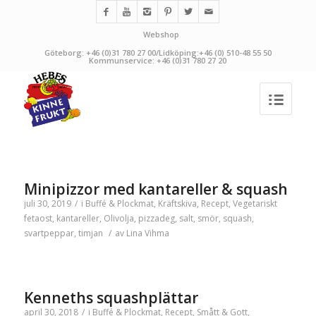
Webshop
Göteborg: +46 (0)31 780 27 00/Lidköping:+46 (0) 510-48 55 50
Kommunservice: +46 (0)31 780 27 20
Minipizzor med kantareller & squash
juli 30, 2019
/
i
Buffé & Plockmat
,
Kräftskiva
,
Recept
,
Vegetariskt
fetaost
,
kantareller
,
Olivolja
,
pizzadeg
,
salt
,
smör
,
squash
,
svartpeppar
,
timjan
/
av
Lina Vihma
Kenneths squashplättar
april 30, 2018
/
i
Buffé & Plockmat
,
Recept
,
Smått & Gott
,