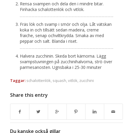
Rensa svampen och dela den i mindre bitar.
Finhacka schalottenlök och vitlök.
Fräs lök och svamp i smör och olja. Låt vätskan
koka in och tillsätt sedan madeira, creme
fraiche, senap ochviltkrydda. Smaka av med
peppar och salt. Blanda i riset.
Halvera zucchinin. Skeda bort kärnorna. Lägg
svampstuvningen på zucchinihalvorna, strö över
parmesanosten. Ugnsbaka i 25-30 minuter
Taggar:
schalottenlök
,
squash
,
vitlök
,
zucchini
Share this entry
Du kanske också gillar