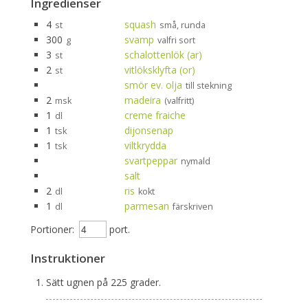
Ingredienser
4
squash
st
små, runda
300
svamp
g
valfri sort
3
schalottenlök (ar)
st
2
vitlöksklyfta (or)
st
smör ev. olja
till stekning
2
madeira
msk
(valfritt)
1
creme fraiche
dl
1
dijonsenap
tsk
1
viltkrydda
tsk
svartpeppar
nymald
salt
2
ris
dl
kokt
1
parmesan
dl
färskriven
Portioner:
port.
Instruktioner
Sätt ugnen på 225 grader.