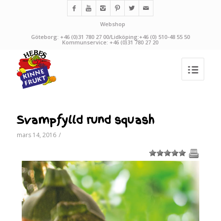
Webshop
Göteborg: +46 (0)31 780 27 00/Lidköping:+46 (0) 510-48 55 50
Kommunservice: +46 (0)31 780 27 20
Svampfylld rund squash
mars 14, 2016
/
1
2
3
4
5