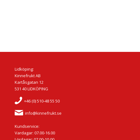
Lidköping:
Kinnefrukt AB
Kartåsgatan 12
531 40 LIDKÖPING
+46 (0) 510-48 55 50
info@kinnefrukt.se
Kundservice:
Vardagar: 07.00-16.00
Lördagar: 07.00-10.00