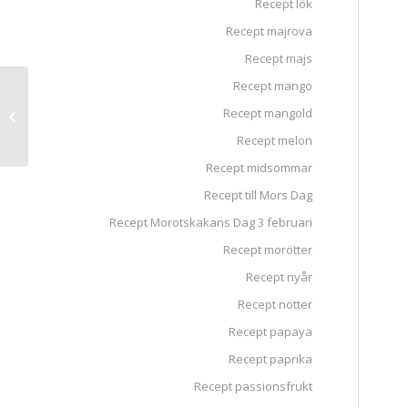
Recept lök
Recept majrova
Recept majs
Recept mango
Ugnsbakad tomat med
Recept mangold
fetaost, timjan och
olivolja
Recept melon
Recept midsommar
Recept till Mors Dag
Recept Morotskakans Dag 3 februari
Recept morötter
Recept nyår
Recept nötter
Recept papaya
Recept paprika
Recept passionsfrukt