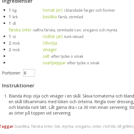
Ingredienser
1
tomat (er)
kg
i blandade färger och former
1
basilika
krk
färsk, strimlad
1
dl
färska örter
valfria färska, strimlade t.ex. oregano och mynta
1
rödlök (ar)
st
tunt skivad
2
Olivolja
msk
2
vinäger
msk
salt
efter tycke o smak
svartpeppar
efter tycke o smak
Portioner:
Instruktioner
Blanda ihop olja och vinäger i en skål. Skiva tomaterna och bland
en skål tillsammans med löken och örterna. Ringla över dressing,
och blanda runt lätt. Låt gärna dra i ca 30 min innan servering. Str
av örter på toppen vid servering.
Taggar:
basilika
,
färska örter
,
lök
,
mynta
,
oregano
,
örter
,
röd lök
,
till grillen