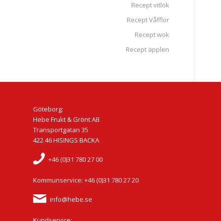
Recept vitlök
Recept Våfflor
Recept wok
Recept äpplen
Göteborg:
Hebe Frukt & Grönt AB
Transportgatan 35
422 46 HISINGS BACKA
+46 (0)31 780 27 00
Kommunservice: +46 (0)31 780 27 20
info@hebe.se
Kundservice: