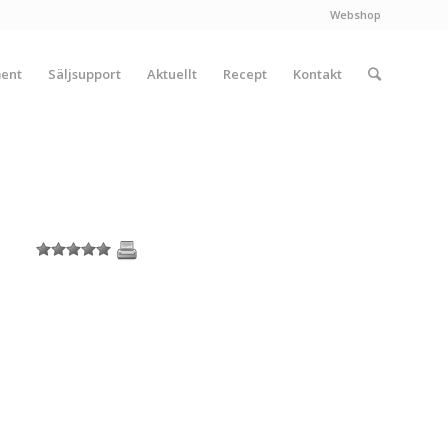
Webshop
ment
Säljsupport
Aktuellt
Recept
Kontakt
1
2
3
4
5