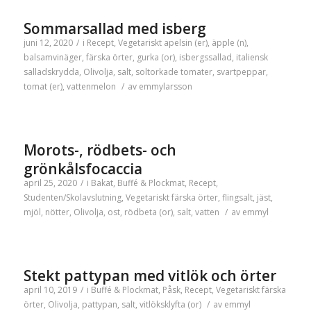
Sommarsallad med isberg
juni 12, 2020
/
i
Recept
,
Vegetariskt
apelsin (er)
,
äpple (n)
,
balsamvinäger
,
färska örter
,
gurka (or)
,
isbergssallad
,
italiensk
salladskrydda
,
Olivolja
,
salt
,
soltorkade tomater
,
svartpeppar
,
tomat (er)
,
vattenmelon
/
av
emmylarsson
Morots-, rödbets- och
grönkålsfocaccia
april 25, 2020
/
i
Bakat
,
Buffé & Plockmat
,
Recept
,
Studenten/Skolavslutning
,
Vegetariskt
färska örter
,
flingsalt
,
jäst
,
mjöl
,
nötter
,
Olivolja
,
ost
,
rödbeta (or)
,
salt
,
vatten
/
av
emmyl
Stekt pattypan med vitlök och örter
april 10, 2019
/
i
Buffé & Plockmat
,
Påsk
,
Recept
,
Vegetariskt
färska
örter
,
Olivolja
,
pattypan
,
salt
,
vitlöksklyfta (or)
/
av
emmyl