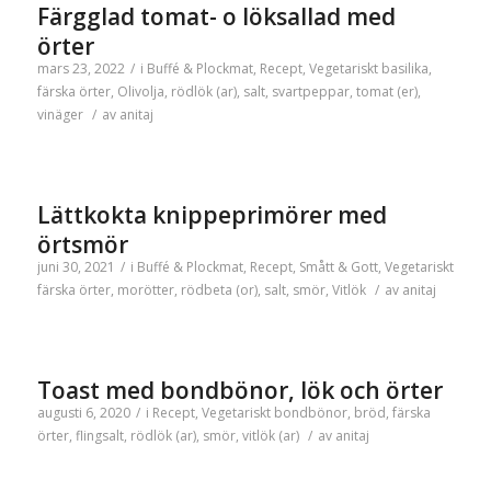
Färgglad tomat- o löksallad med
örter
mars 23, 2022
/
i
Buffé & Plockmat
,
Recept
,
Vegetariskt
basilika
,
färska örter
,
Olivolja
,
rödlök (ar)
,
salt
,
svartpeppar
,
tomat (er)
,
vinäger
/
av
anitaj
Lättkokta knippeprimörer med
örtsmör
juni 30, 2021
/
i
Buffé & Plockmat
,
Recept
,
Smått & Gott
,
Vegetariskt
färska örter
,
morötter
,
rödbeta (or)
,
salt
,
smör
,
Vitlök
/
av
anitaj
Toast med bondbönor, lök och örter
augusti 6, 2020
/
i
Recept
,
Vegetariskt
bondbönor
,
bröd
,
färska
örter
,
flingsalt
,
rödlök (ar)
,
smör
,
vitlök (ar)
/
av
anitaj