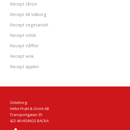
Recept tårtor
Recept till Valborg
Recept vegetariskt
Recept vitlök
Recept Våfflor
Recept wok
Recept äpplen
Göteborg:
Hebe Frukt & Grönt AB
Transportgatan 35
422 46 HISINGS BACKA