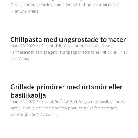
Olivolja
,
örter
,
smördeg
,
tomat (er)
,
västerbottenost
,
vitlök (ar)
/
av
Lina Vihma
Chilipasta med ungsrostade tomater
mars 28, 2022
/
i
Recept
chili
,
färska örter
,
havssalt
,
Olivolja
,
Parmesanost
,
salt
,
spagetti
,
svartpeppar
,
tomat (er)
,
vitlök (ar)
/
av
Lina Vihma
Grillade primörer med örtsmör eller
basilikaolja
mars 24, 2022
/
i
Recept
,
Smått & Gott
,
Vegetariskt
basilika
,
färska
örter
,
Olivolja
,
salt
,
salt o svartpeppar
,
smör
,
valfria primörer
,
vitlöksklyfta (or)
/
av
anitaj