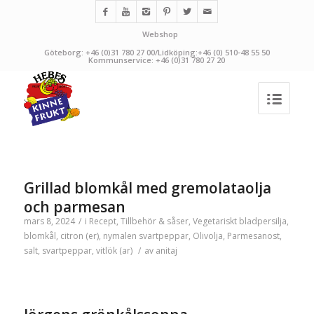
Webshop
Göteborg: +46 (0)31 780 27 00/Lidköping:+46 (0) 510-48 55 50
Kommunservice: +46 (0)31 780 27 20
Grillad blomkål med gremolataolja
och parmesan
mars 8, 2024
/
i
Recept
,
Tillbehör & såser
,
Vegetariskt
bladpersilja
,
blomkål
,
citron (er)
,
nymalen svartpeppar
,
Olivolja
,
Parmesanost
,
salt
,
svartpeppar
,
vitlök (ar)
/
av
anitaj