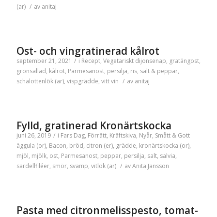
(ar)
/
av
anitaj
Ost- och vingratinerad kålrot
september 21, 2021
/
i
Recept
,
Vegetariskt
dijonsenap
,
gratängost
,
grönsallad
,
kålrot
,
Parmesanost
,
persilja
,
ris
,
salt & peppar
,
schalottenlök (ar)
,
vispgrädde
,
vitt vin
/
av
anitaj
Fylld, gratinerad Kronärtskocka
juni 26, 2019
/
i
Fars Dag
,
Förrätt
,
Kräftskiva
,
Nyår
,
Smått & Gott
äggula (or)
,
Bacon
,
bröd
,
citron (er)
,
grädde
,
kronärtskocka (or)
,
mjöl
,
mjölk
,
ost
,
Parmesanost
,
peppar
,
persilja
,
salt
,
salvia
,
sardellfiléer
,
smör
,
svamp
,
vitlök (ar)
/
av
Anita Jansson
Pasta med citronmelisspesto, tomat-