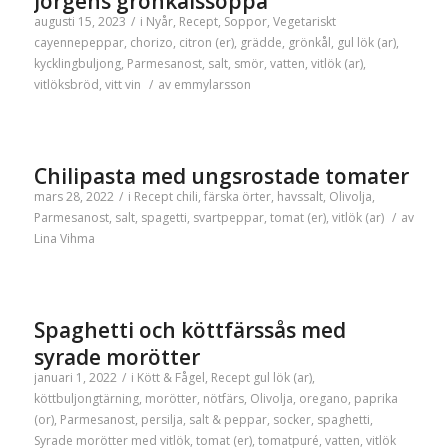
Jörgens grönkålssoppa
augusti 15, 2023
/
i
Nyår
,
Recept
,
Soppor
,
Vegetariskt
cayennepeppar
,
chorizo
,
citron (er)
,
grädde
,
grönkål
,
gul lök (ar)
,
kycklingbuljong
,
Parmesanost
,
salt
,
smör
,
vatten
,
vitlök (ar)
,
vitlöksbröd
,
vitt vin
/
av
emmylarsson
Chilipasta med ungsrostade tomater
mars 28, 2022
/
i
Recept
chili
,
färska örter
,
havssalt
,
Olivolja
,
Parmesanost
,
salt
,
spagetti
,
svartpeppar
,
tomat (er)
,
vitlök (ar)
/
av
Lina Vihma
Spaghetti och köttfärssås med
syrade morötter
januari 1, 2022
/
i
Kött & Fågel
,
Recept
gul lök (ar)
,
köttbuljongtärning
,
morötter
,
nötfärs
,
Olivolja
,
oregano
,
paprika
(or)
,
Parmesanost
,
persilja
,
salt & peppar
,
socker
,
spaghetti
,
Syrade morötter med vitlök
,
tomat (er)
,
tomatpuré
,
vatten
,
vitlök