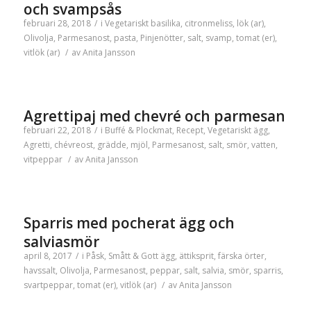
och svampsås
februari 28, 2018
/
i
Vegetariskt
basilika
,
citronmeliss
,
lök (ar)
,
Olivolja
,
Parmesanost
,
pasta
,
Pinjenötter
,
salt
,
svamp
,
tomat (er)
,
vitlök (ar)
/
av
Anita Jansson
Agrettipaj med chevré och parmesan
februari 22, 2018
/
i
Buffé & Plockmat
,
Recept
,
Vegetariskt
ägg
,
Agretti
,
chévreost
,
grädde
,
mjöl
,
Parmesanost
,
salt
,
smör
,
vatten
,
vitpeppar
/
av
Anita Jansson
Sparris med pocherat ägg och
salviasmör
april 8, 2017
/
i
Påsk
,
Smått & Gott
ägg
,
ättiksprit
,
färska örter
,
havssalt
,
Olivolja
,
Parmesanost
,
peppar
,
salt
,
salvia
,
smör
,
sparris
,
svartpeppar
,
tomat (er)
,
vitlök (ar)
/
av
Anita Jansson