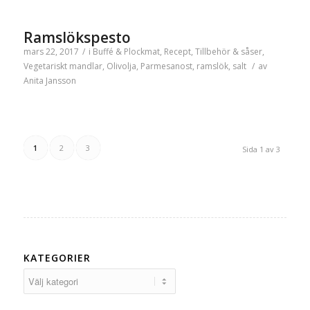
Ramslökspesto
mars 22, 2017
/
i
Buffé & Plockmat
,
Recept
,
Tillbehör & såser
,
Vegetariskt
mandlar
,
Olivolja
,
Parmesanost
,
ramslök
,
salt
/
av
Anita Jansson
1
2
3
Sida 1 av 3
KATEGORIER
Kategorier