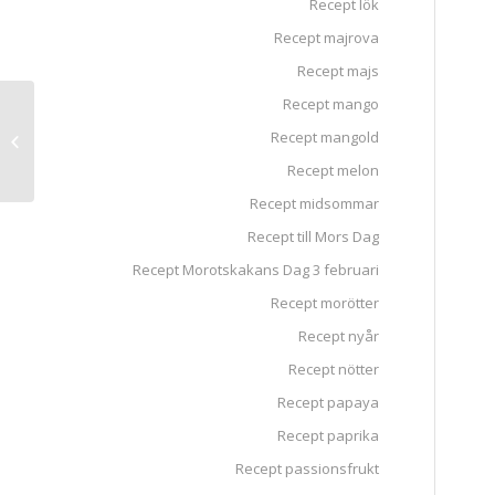
Recept lök
Recept majrova
Recept majs
Recept mango
Grönkålssallad med
Recept mangold
karamelliserad
stjärnfrukt
Recept melon
Recept midsommar
Recept till Mors Dag
Recept Morotskakans Dag 3 februari
Recept morötter
Recept nyår
Recept nötter
Recept papaya
Recept paprika
Recept passionsfrukt