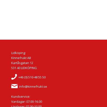
Lidköping:
Kinnefrukt AB
Kartåsgatan 12
531 40 LIDKÖPING
+46 (0) 510-48 55 50
info@kinnefrukt.se
Kundservice:
Vardagar: 07.00-16.00
Lördagar: 07.00-10.00