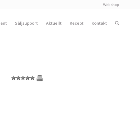
Webshop
ment
Säljsupport
Aktuellt
Recept
Kontakt
1
2
3
4
5