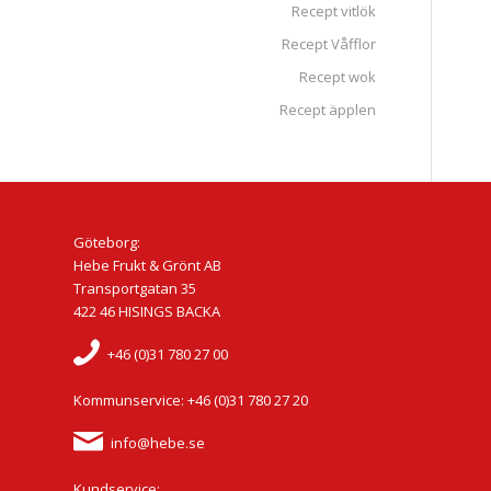
Recept vitlök
Recept Våfflor
Recept wok
Recept äpplen
Göteborg:
Hebe Frukt & Grönt AB
Transportgatan 35
422 46 HISINGS BACKA
+46 (0)31 780 27 00
Kommunservice: +46 (0)31 780 27 20
info@hebe.se
Kundservice: