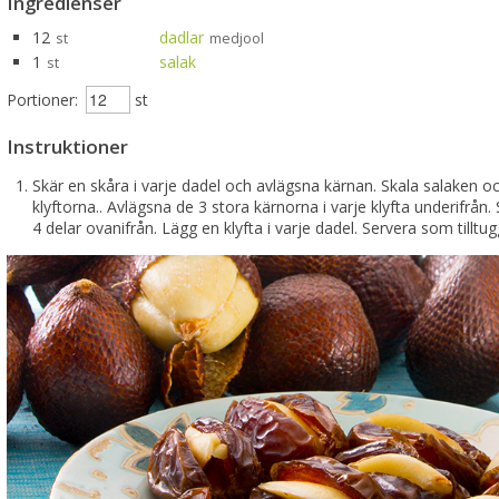
Ingredienser
12
dadlar
st
medjool
1
salak
st
Portioner:
st
Instruktioner
Skär en skåra i varje dadel och avlägsna kärnan. Skala salaken o
klyftorna.. Avlägsna de 3 stora kärnorna i varje klyfta underifrån. S
4 delar ovanifrån. Lägg en klyfta i varje dadel. Servera som tilltug