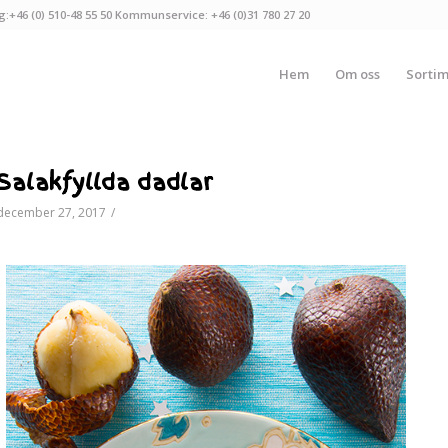
g:+46 (0) 510-48 55 50 Kommunservice: +46 (0)31 780 27 20
Hem
Om oss
Sorti
Salakfyllda dadlar
december 27, 2017
/