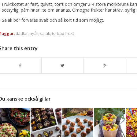
Fruktköttet är fast, gulvitt, torrt och omger 2-4 stora mörkbruna kä
sötsyrlig, påminner lite om ananas. Omogna frukter har sträv, syrlig
Salak bör förvaras svalt och så kort tid som möjligt.
Taggar:
dadlar
,
nyår
,
salak
,
torkad frukt
Share this entry
Du kanske också gillar