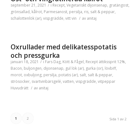
september 21, 2021
/
i
Recept
,
Vegetariskt
dijonsenap
,
gratängost
,
grönsallad
,
kålrot
,
Parmesanost
,
persilja
,
ris
,
salt & peppar
,
schalottenlök (ar)
,
vispgrädde
,
vitt vin
/
av
anitaj
Oxrullader med delikatesspotatis
och pressgurka
januari 18, 2021
/
i
Fars Dag
,
Kött & Fågel
,
Recept
ättikssprit 12%
,
Bacon
,
buljongen
,
dijonsenap
,
gul lök (ar)
,
gurka (or)
,
lövbiff
,
morot
,
oxbuljong
,
persilja
,
potatis (ar)
,
salt
,
salt & peppar
,
strösocker
,
svartvinbärsgelé
,
vatten
,
vispgrädde
,
vitpeppar
Huvudrätt
/
av
anitaj
1
2
Sida 1 av 2