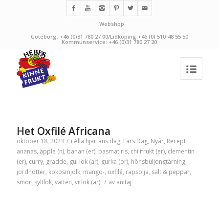
Webshop
Göteborg: +46 (0)31 780 27 00/Lidköping:+46 (0) 510-48 55 50
Kommunservice: +46 (0)31 780 27 20
Het Oxfilé Africana
oktober 18, 2023
/
i
Alla hjärtans dag
,
Fars Dag
,
Nyår
,
Recept
ananas
,
äpple (n)
,
banan (er)
,
basmatiris
,
chilifrukt (er)
,
clementin
(er)
,
curry
,
grädde
,
gul lök (ar)
,
gurka (or)
,
hönsbuljongtärning
,
jordnötter
,
kokosmjölk
,
mango-
,
oxfilé
,
rapsolja
,
salt & peppar
,
smör
,
syltlök
,
vatten
,
vitlök (ar)
/
av
anitaj