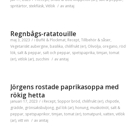
spritärtor
,
stekfläsk
,
Vitlök
/
av
anitaj
Regnbågs-ratatouille
maj 3, 2023
/
i
Buffé & Plockmat
,
Recept
,
Tillbehör & såser
,
Vegetariskt
aubergine
,
basilika
,
chilifrukt (er)
,
Olivolja
,
oregano
,
röd
lök
,
salt & peppar
,
salt och peppar
,
spetspaprika
,
timjan
,
tomat
(er)
,
vitlök (ar)
,
zucchini
/
av
anitaj
Jörgens rostade paprikasoppa med
rökig hetta
januari 17, 2023
/
i
Recept
,
Soppor
bröd
,
chilifrukt (er)
,
chipotle
,
grädde
,
grönsaksbuljong
,
gul lök (ar)
,
honung
,
muskotnöt
,
salt &
peppar
,
spetspaprikor
,
timjan
,
tomat (er)
,
tomatpuré
,
vatten
,
vitlök
(ar)
,
vitt vin
/
av
anitaj