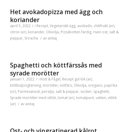
Het avokadopizza med ägg och
koriander
april 5, 2022
/
i
Recept
,
Vegetariskt
ägg
,
avokado
,
chilifrukt (er)
,
citron (er)
,
koriander
,
Olivolja
,
Pizzabotten färdig
,
riven ost
,
salt &
peppar
,
Sriracha
/
av
anitaj
Spaghetti och köttfärssås med
syrade morötter
januari 1, 2022
/
i
Kött & Fågel
,
Recept
gul lök (ar)
,
köttbuljongtärning
,
morötter
,
nötfärs
,
Olivolja
,
oregano
,
paprika
(or)
,
Parmesanost
,
persilja
,
salt & peppar
,
socker
,
spaghetti
,
Syrade morötter med vitlök
,
tomat (er)
,
tomatpuré
,
vatten
,
vitlök
(ar)
/
av
anitaj
Ost- och vingratinerad kålrot