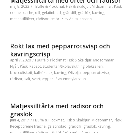
Matjessilltårta med örter och rädisor
maj 9, 2022
/
i
Buffé & Plockmat
,
Fisk & Skaldjur
,
Midsommar
,
Påsk
creme fraiche
,
dill
,
gelatinblad
,
gräddfil
,
gräslök
,
kavring
,
matjessillfiléer
,
rädisor
,
smör
/
av
Anita Jansson
Rökt lax med pepparrotsvisp och
kavringscrisp
april 7, 2020
/
i
Buffé & Plockmat
,
Fisk & Skaldjur
,
Midsommar
,
Nyår
,
Påsk
,
Recept
,
Studenten/Skolavslutning
blekselleri
,
broccoliskott
,
kallrökt lax
,
kavring
,
Olivolja
,
pepparrotsvisp
,
rädisor
,
salt
,
svartpeppar
/
av
emmylarsson
Matjessilltårta med rädisor och
gräslök
juni 4, 2017
/
i
Buffé & Plockmat
,
Fisk & Skaldjur
,
Midsommar
,
Påsk
,
Recept
creme fraiche
,
gelatinblad
,
gräddfil
,
gräslök
,
kavring
,
matjessillfiléer
,
rädisor
,
rödlök (ar)
,
smör
/
av
karro