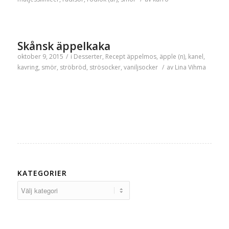
Skånsk äppelkaka
oktober 9, 2015
/
i
Desserter
,
Recept
äppelmos
,
äpple (n)
,
kanel
,
kavring
,
smör
,
ströbröd
,
strösocker
,
vaniljsocker
/
av
Lina Vihma
KATEGORIER
Kategorier