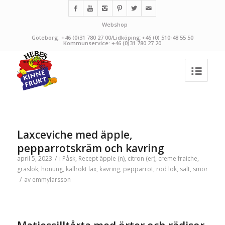
Webshop
Göteborg: +46 (0)31 780 27 00/Lidköping:+46 (0) 510-48 55 50
Kommunservice: +46 (0)31 780 27 20
Laxceviche med äpple,
pepparrotskräm och kavring
april 5, 2023
/
i
Påsk
,
Recept
äpple (n)
,
citron (er)
,
creme fraiche
,
gräslök
,
honung
,
kallrökt lax
,
kavring
,
pepparrot
,
röd lök
,
salt
,
smör
/
av
emmylarsson