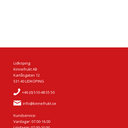
Lidköping:
Kinnefrukt AB
Kartåsgatan 12
531 40 LIDKÖPING
+46 (0) 510-48 55 50
info@kinnefrukt.se
Kundservice:
Vardagar: 07.00-16.00
Lördagar: 07.00-10.00