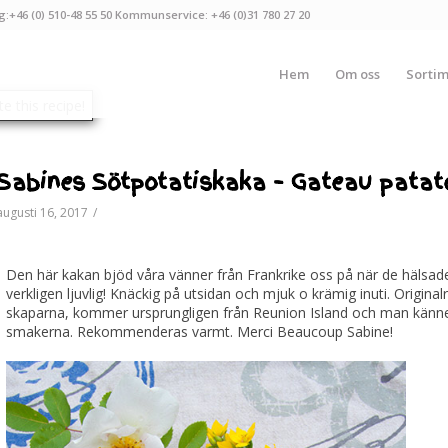
g:+46 (0) 510-48 55 50 Kommunservice: +46 (0)31 780 27 20
Hem
Om oss
Sorti
Sabines Sötpotatiskaka – Gateau patat
augusti 16, 2017
/
Den här kakan bjöd våra vänner från Frankrike oss på när de hälsad
verkligen ljuvlig! Knäckig på utsidan och mjuk o krämig inuti. Original
skaparna, kommer ursprungligen från Reunion Island och man känne
smakerna. Rekommenderas varmt. Merci Beaucoup Sabine!