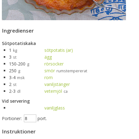
Ingredienser
Sötpotatiskaka
1
sötpotatis (ar)
kg
3
ägg
st
150-200
rörsocker
g
250
smör
g
rumstempererat
3-4
rom
msk
2
vaniljstänger
st
2-3
vetemjöl
dl
ca
Vid servering
vaniljglass
Portioner:
port.
Instruktioner