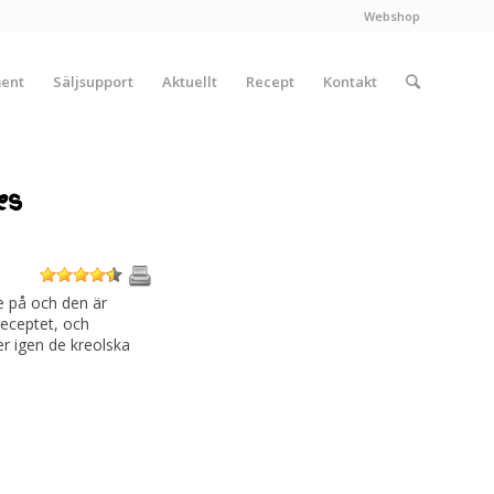
Webshop
ment
Säljsupport
Aktuellt
Recept
Kontakt
es
1
2
3
4
5
e på och den är
receptet, och
r igen de kreolska