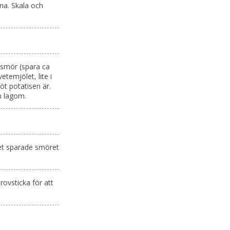
lna. Skala och
, smör (spara ca
vetemjölet, lite i
öt potatisen är.
n lagom.
 det sparade smöret
rovsticka för att