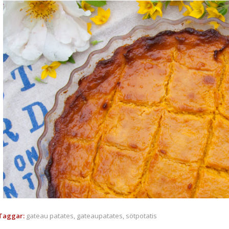
Taggar:
gateau patates
,
gateaupatates
,
sötpotatis