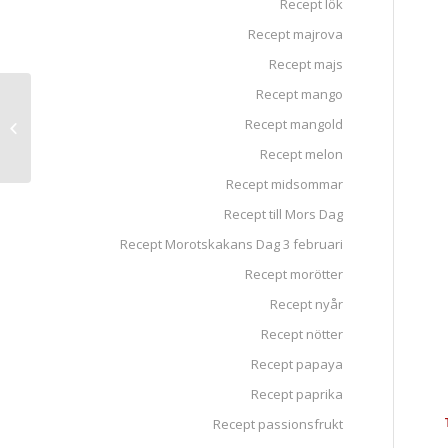
Recept lök
Recept majrova
Recept majs
Recept mango
Frästa vaxbönor med
Recept mangold
bacon, vitlök och salvia
Recept melon
Recept midsommar
Recept till Mors Dag
Recept Morotskakans Dag 3 februari
Recept morötter
Recept nyår
Recept nötter
Recept papaya
Recept paprika
Recept passionsfrukt