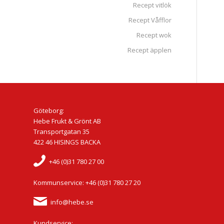
Recept vitlök
Recept Våfflor
Recept wok
Recept äpplen
Göteborg:
Hebe Frukt & Grönt AB
Transportgatan 35
422 46 HISINGS BACKA
+46 (0)31 780 27 00
Kommunservice: +46 (0)31 780 27 20
info@hebe.se
Kundservice: