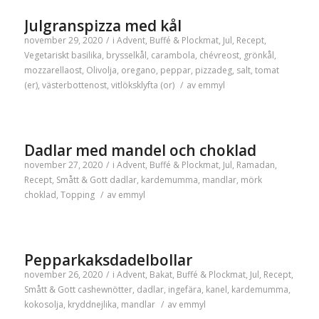
Julgranspizza med kål
november 29, 2020
/
i
Advent
,
Buffé & Plockmat
,
Jul
,
Recept
,
Vegetariskt
basilika
,
brysselkål
,
carambola
,
chévreost
,
grönkål
,
mozzarellaost
,
Olivolja
,
oregano
,
peppar
,
pizzadeg
,
salt
,
tomat
(er)
,
västerbottenost
,
vitlöksklyfta (or)
/
av
emmyl
Dadlar med mandel och choklad
november 27, 2020
/
i
Advent
,
Buffé & Plockmat
,
Jul
,
Ramadan
,
Recept
,
Smått & Gott
dadlar
,
kardemumma
,
mandlar
,
mörk
choklad
,
Topping
/
av
emmyl
Pepparkaksdadelbollar
november 26, 2020
/
i
Advent
,
Bakat
,
Buffé & Plockmat
,
Jul
,
Recept
,
Smått & Gott
cashewnötter
,
dadlar
,
ingefära
,
kanel
,
kardemumma
,
kokosolja
,
kryddnejlika
,
mandlar
/
av
emmyl