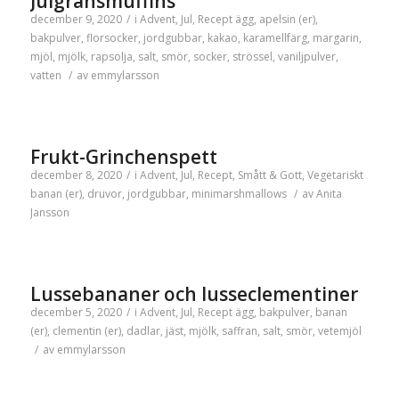
Julgransmuffins
december 9, 2020
/
i
Advent
,
Jul
,
Recept
ägg
,
apelsin (er)
,
bakpulver
,
florsocker
,
jordgubbar
,
kakao
,
karamellfärg
,
margarin
,
mjöl
,
mjölk
,
rapsolja
,
salt
,
smör
,
socker
,
strössel
,
vaniljpulver
,
vatten
/
av
emmylarsson
Frukt-Grinchenspett
december 8, 2020
/
i
Advent
,
Jul
,
Recept
,
Smått & Gott
,
Vegetariskt
banan (er)
,
druvor
,
jordgubbar
,
minimarshmallows
/
av
Anita
Jansson
Lussebananer och lusseclementiner
december 5, 2020
/
i
Advent
,
Jul
,
Recept
ägg
,
bakpulver
,
banan
(er)
,
clementin (er)
,
dadlar
,
jäst
,
mjölk
,
saffran
,
salt
,
smör
,
vetemjöl
/
av
emmylarsson