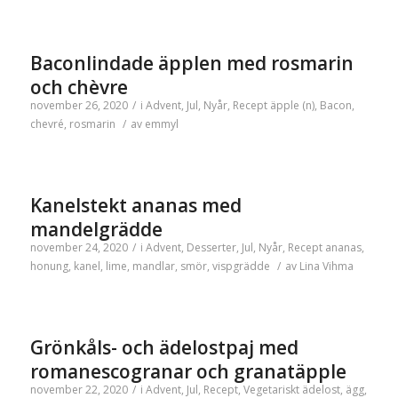
Baconlindade äpplen med rosmarin
och chèvre
november 26, 2020
/
i
Advent
,
Jul
,
Nyår
,
Recept
äpple (n)
,
Bacon
,
chevré
,
rosmarin
/
av
emmyl
Kanelstekt ananas med
mandelgrädde
november 24, 2020
/
i
Advent
,
Desserter
,
Jul
,
Nyår
,
Recept
ananas
,
honung
,
kanel
,
lime
,
mandlar
,
smör
,
vispgrädde
/
av
Lina Vihma
Grönkåls- och ädelostpaj med
romanescogranar och granatäpple
november 22, 2020
/
i
Advent
,
Jul
,
Recept
,
Vegetariskt
ädelost
,
ägg
,