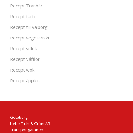
Recept Tranbär
Recept tårtor
Recept till Valborg
Recept vegetariskt
Recept vitlök
Recept Våfflor
Recept wok
Recept äpplen
Göteborg:
Hebe Frukt & Grönt AB
Transportgatan 35