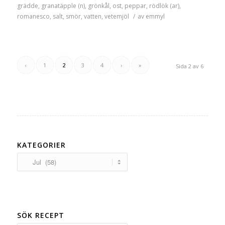
grädde
,
granatäpple (n)
,
grönkål
,
ost
,
peppar
,
rödlök (ar)
,
romanesco
,
salt
,
smör
,
vatten
,
vetemjöl
/
av
emmyl
‹
1
2
3
4
›
»
Sida 2 av 6
KATEGORIER
Kategorier
SÖK RECEPT