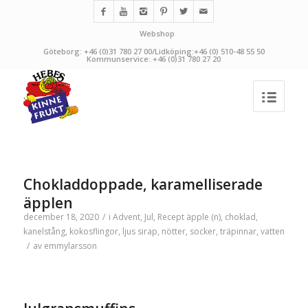
Webshop
Göteborg: +46 (0)31 780 27 00/Lidköping:+46 (0) 510-48 55 50
Kommunservice: +46 (0)31 780 27 20
Chokladdoppade, karamelliserade
äpplen
december 18, 2020
/
i
Advent
,
Jul
,
Recept
äpple (n)
,
choklad
,
kanelstång
,
kokosflingor
,
ljus sirap
,
nötter
,
socker
,
träpinnar
,
vatten
/
av
emmylarsson