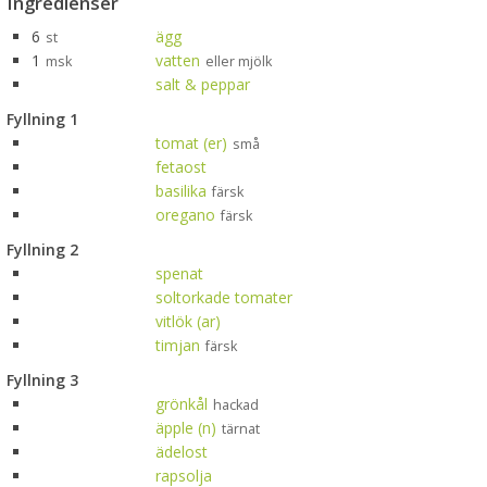
Ingredienser
6
ägg
st
1
vatten
msk
eller mjölk
salt & peppar
Fyllning 1
tomat (er)
små
fetaost
basilika
färsk
oregano
färsk
Fyllning 2
spenat
soltorkade tomater
vitlök (ar)
timjan
färsk
Fyllning 3
grönkål
hackad
äpple (n)
tärnat
ädelost
rapsolja