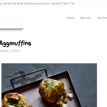
g:+46 (0) 510-48 55 50 Kommunservice: +46 (0)31 780 27 20
Hem
Om oss
Sorti
Äggmuffins
januari 2, 2019
/