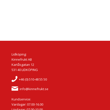
Lidköping:
Kinnefrukt AB
Kartåsgatan 12
531 40 LIDKÖPING
+46 (0) 510-48 55 50
info@kinnefrukt.se
Kundservice:
Vardagar: 07.00-16.00
Lördagar: 07.00-10.00