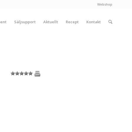
Webshop
ment
Säljsupport
Aktuellt
Recept
Kontakt
1
2
3
4
5