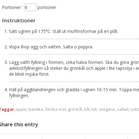
Portioner:
portioner
Instruktioner
Sätt ugnen på 175°C. Ställ ut muffinsformar på en plåt.
Vispa ihop ägg och vatten. Salta o peppra.
Lägg valfri fyllning i formen, cirka halva formen. Ska du göra grö
ädelostfyllningen så steker du grönkål och äpple i lite rapsolja i e
de blivit mjuka först.
Häll på äggblandningen och grädda i ugnen 10-15 min. Toppa med
fyllningen.
Taggar:
äpple
,
basilika
,
färska öret
,
grönkål
,
kål
,
lök
,
oregano
,
sallad
,
solt
Share this entry