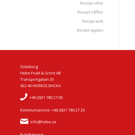
Recept vitlök
Recept Våfflor
Recept wok
Recept äpplen
Göteborg:
Hebe Frukt & Grönt AB
Transportgatan 35
422 46 HISINGS BACKA
+46 (0)31 780 27 00
Kommunservice: +46 (0)31 780 27 20
info@hebe.se
Kundservice: