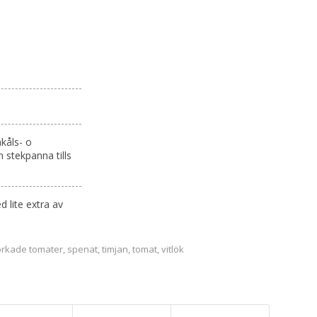
nkåls- o
n stekpanna tills
 lite extra av
orkade tomater
,
spenat
,
timjan
,
tomat
,
vitlök