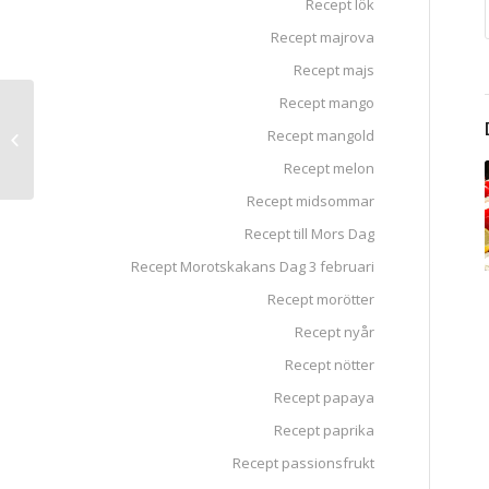
Recept lök
Recept majrova
Recept majs
Recept mango
Kalorisnål
Recept mangold
Kycklingsallad med
pasta
Recept melon
Recept midsommar
Recept till Mors Dag
Recept Morotskakans Dag 3 februari
Recept morötter
Recept nyår
Recept nötter
Recept papaya
Recept paprika
Recept passionsfrukt