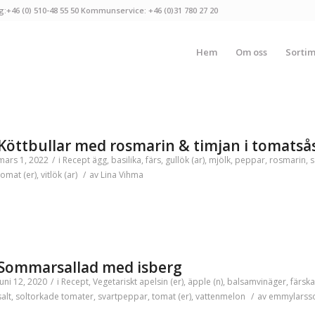
g:+46 (0) 510-48 55 50 Kommunservice: +46 (0)31 780 27 20
Hem
Om oss
Sorti
Köttbullar med rosmarin & timjan i tomatså
mars 1, 2022
/
i
Recept
ägg
,
basilika
,
färs
,
gullök (ar)
,
mjölk
,
peppar
,
rosmarin
,
s
tomat (er)
,
vitlök (ar)
/
av
Lina Vihma
Sommarsallad med isberg
juni 12, 2020
/
i
Recept
,
Vegetariskt
apelsin (er)
,
äpple (n)
,
balsamvinäger
,
färska
salt
,
soltorkade tomater
,
svartpeppar
,
tomat (er)
,
vattenmelon
/
av
emmylarss