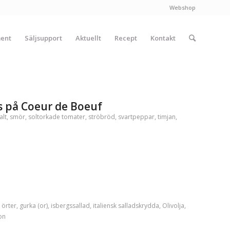
Webshop
ment
Säljsupport
Aktuellt
Recept
Kontakt
s på Coeur de Boeuf
alt
,
smör
,
soltorkade tomater
,
ströbröd
,
svartpeppar
,
timjan
,
 örter
,
gurka (or)
,
isbergssallad
,
italiensk salladskrydda
,
Olivolja
,
on