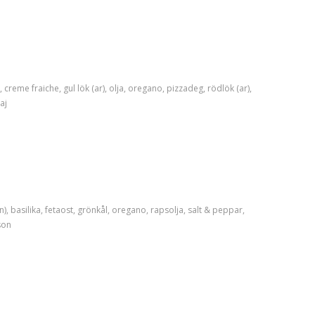
,
creme fraiche
,
gul lök (ar)
,
olja
,
oregano
,
pizzadeg
,
rödlök (ar)
,
aj
n)
,
basilika
,
fetaost
,
grönkål
,
oregano
,
rapsolja
,
salt & peppar
,
son