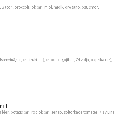
,
Bacon
,
broccoli
,
lök (ar)
,
mjöl
,
mjölk
,
oregano
,
ost
,
smör
,
lsamvinäger
,
chilifrukt (er)
,
chipotle
,
gojibär
,
Olivolja
,
paprika (or)
,
ill
filéer
,
potatis (ar)
,
rödlök (ar)
,
senap
,
soltorkade tomater
/
av
Lina