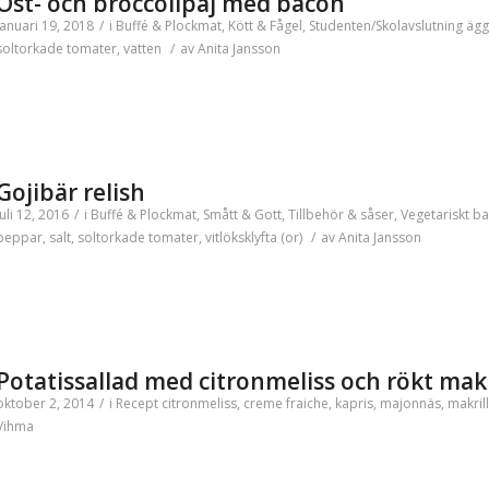
Ost- och broccolipaj med bacon
januari 19, 2018
/
i
Buffé & Plockmat
,
Kött & Fågel
,
Studenten/Skolavslutning
ägg
soltorkade tomater
,
vatten
/
av
Anita Jansson
Gojibär relish
juli 12, 2016
/
i
Buffé & Plockmat
,
Smått & Gott
,
Tillbehör & såser
,
Vegetariskt
ba
peppar
,
salt
,
soltorkade tomater
,
vitlöksklyfta (or)
/
av
Anita Jansson
Potatissallad med citronmeliss och rökt makr
oktober 2, 2014
/
i
Recept
citronmeliss
,
creme fraiche
,
kapris
,
majonnäs
,
makrill
Vihma