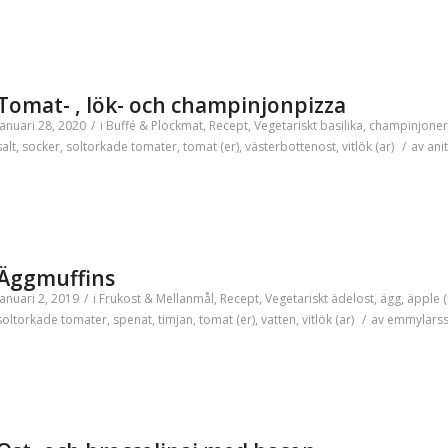
Tomat- , lök- och champinjonpizza
januari 28, 2020
/
i
Buffé & Plockmat
,
Recept
,
Vegetariskt
basilika
,
champinjoner
salt
,
socker
,
soltorkade tomater
,
tomat (er)
,
västerbottenost
,
vitlök (ar)
/
av
anit
Äggmuffins
januari 2, 2019
/
i
Frukost & Mellanmål
,
Recept
,
Vegetariskt
ädelost
,
ägg
,
äpple (
soltorkade tomater
,
spenat
,
timjan
,
tomat (er)
,
vatten
,
vitlök (ar)
/
av
emmylars