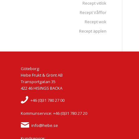
Recept vitlök
Recept Våfflor
Recept wok
Recept äpplen
Göteborg:
Hebe Frukt & Grönt AB
Transportgatan 35
422 46 HISINGS BACKA
+46 (0)31 780 27 00
Kommunservice: +46 (0)31 780 27 20
info@hebe.se
Kundservice: