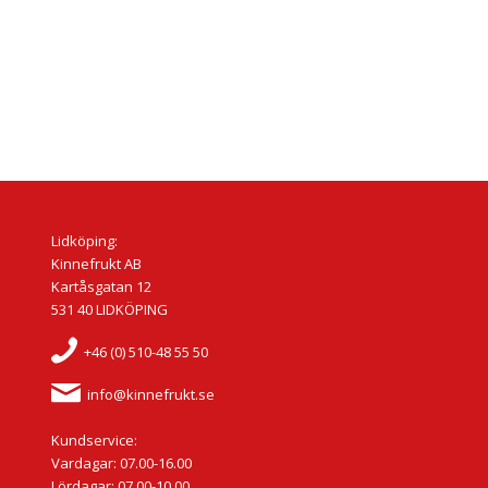
Lidköping:
Kinnefrukt AB
Kartåsgatan 12
531 40 LIDKÖPING
+46 (0) 510-48 55 50
info@kinnefrukt.se
Kundservice:
Vardagar: 07.00-16.00
Lördagar: 07.00-10.00