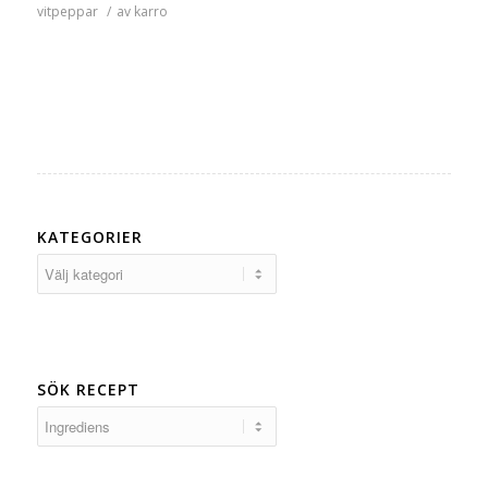
vitpeppar
/
av
karro
KATEGORIER
Kategorier
SÖK RECEPT