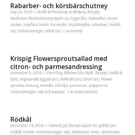
Rabarber- och körsbärschutney
maj 24, 2019
/
i
Buffé & Plockmat
,
Kräftskiva
,
Recept
,
Studenten/Skolavslutning
äpple (n)
,
bigarråer
,
blekselleri
,
brunt
socker
,
ingefära
,
kanel
,
koriander
,
kryddnejlika
,
rabarber
,
rödlök
(ar)
,
rödvinsvinäger
,
vitlök (ar)
/
av
emmyl
Krispig Flowersproutsallad med
citron- och parmesandressing
november 5, 2018
/
i
Fars Dag
,
Mårten Gås
,
Nyår
,
Recept
,
Smått &
Gott
,
Vegetariskt
äggula (or)
,
chilifrukt (er)
,
citron (er)
,
Flower
sprouts
,
honung
,
mandel
,
Olivolja
,
parmesan
,
pepparrot
,
rödvinsvinäger
,
salt och peppar
/
av
Anita Jansson
Rödkål
december 14, 2016
/
i
Advent
,
Jul
,
Recept
äpple (n)
,
gullök (ar)
,
rödkål
,
rödvin
,
rödvinsvinäger
,
salt
,
skinkspad
,
smör
,
strösocker
,