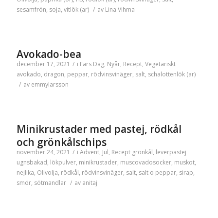
sesamfrön
,
soja
,
vitlök (ar)
/
av
Lina Vihma
Avokado-bea
december 17, 2021
/
i
Fars Dag
,
Nyår
,
Recept
,
Vegetariskt
avokado
,
dragon
,
peppar
,
rödvinsvinäger
,
salt
,
schalottenlök (ar)
/
av
emmylarsson
Minikrustader med pastej, rödkål
och grönkålschips
november 24, 2021
/
i
Advent
,
Jul
,
Recept
grönkål
,
leverpastej
ugnsbakad
,
lökpulver
,
minikrustader
,
muscovadosocker
,
muskot
,
nejlika
,
Olivolja
,
rödkål
,
rödvinsvinäger
,
salt
,
salt o peppar
,
sirap
,
smör
,
sötmandlar
/
av
anitaj