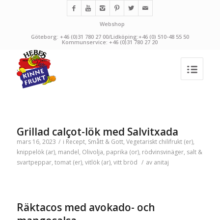
Webshop
Göteborg: +46 (0)31 780 27 00/Lidköping:+46 (0) 510-48 55 50
Kommunservice: +46 (0)31 780 27 20
Grillad calçot-lök med Salvitxada
mars 16, 2023
/
i
Recept
,
Smått & Gott
,
Vegetariskt
chilifrukt (er)
,
knippelök (ar)
,
mandel
,
Olivolja
,
paprika (or)
,
rödvinsvinäger
,
salt &
svartpeppar
,
tomat (er)
,
vitlök (ar)
,
vitt bröd
/
av
anitaj
Räktacos med avokado- och