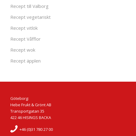
Recept till Valborg
Recept vegetariskt
Recept vitlök
Recept Våfflor
Recept wok
Recept äpplen
Göteborg:
Hebe Frukt & Grönt AB
Transportgatan 35
422 46 HISINGS BACKA
+46 (0)31 780 27 00