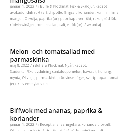
mangosalsa
januari 1, 2023
/
i
Buffé & Plockmat
,
Fisk & Skaldjur
,
Recept
avokado
,
chilifrukt (er)
,
chipotle
,
flingsalt
,
koriander
,
kummin
,
lime
,
mango-
,
Olivolja
,
paprika (or)
,
paprikapulver rökt
,
räkor
,
röd lök
,
rödvinsvinäger
,
romansallad
,
salt
,
vitlök (ar)
/
av
anitaj
Melon- och tomatsallad med
parmaskinka
maj 8, 2022
/
i
Buffé & Plockmat
,
Nyår
,
Recept
,
Studenten/Skolavslutning
cantaloupemelon
,
havssalt
,
honung
,
mynta
,
Olivolja
,
parmaskinka
,
rödvinsvinäger
,
svartpeppar
,
tomat
(er)
/
av
emmylarsson
Biffwok med ananas, paprika &
koriander
januari 1, 2022
/
i
Recept
ananas
,
ingefära
,
koriander
,
lövbiff
,
Olivolja
,
paprika (or)
,
ris
,
rödlök (ar)
,
rödvinsvinäger
,
salt
,