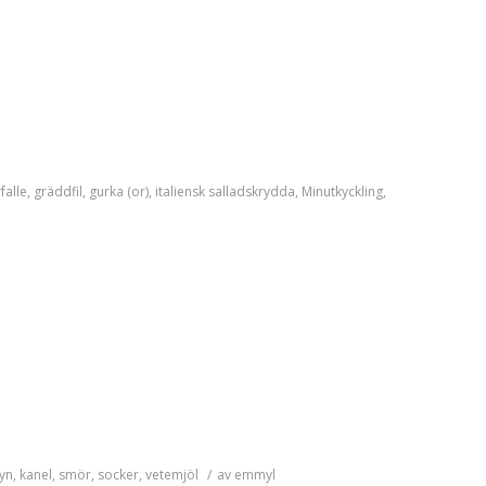
falle
,
gräddfil
,
gurka (or)
,
italiensk salladskrydda
,
Minutkyckling
,
yn
,
kanel
,
smör
,
socker
,
vetemjöl
/
av
emmyl