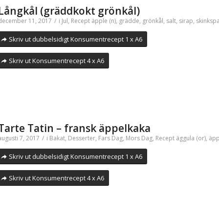
Långkål (gräddkokt grönkål)
december 11, 2017
/
i
Jul
,
Recept
äpple (n)
,
grädde
,
grönkål
,
salt
,
sirap
,
skinksp
Skriv ut dubbelsidigt Konsumentrecept 1 x A6
Skriv ut Konsumentrecept 4 x A6
Tarte Tatin – fransk äppelkaka
augusti 7, 2017
/
i
Bakat
,
Desserter
,
Fars Dag
,
Mors Dag
,
Recept
äggula (or)
,
äpp
Skriv ut dubbelsidigt Konsumentrecept 1 x A6
Skriv ut Konsumentrecept 4 x A6