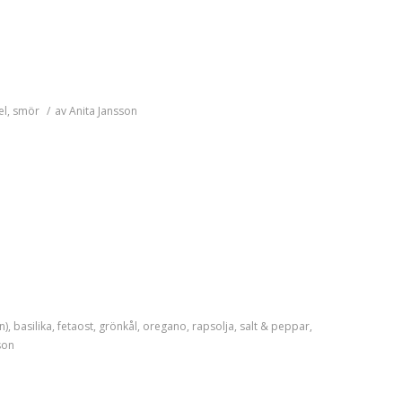
el
,
smör
/
av
Anita Jansson
n)
,
basilika
,
fetaost
,
grönkål
,
oregano
,
rapsolja
,
salt & peppar
,
son