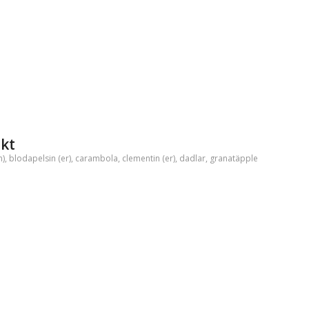
ukt
n)
,
blodapelsin (er)
,
carambola
,
clementin (er)
,
dadlar
,
granatäpple