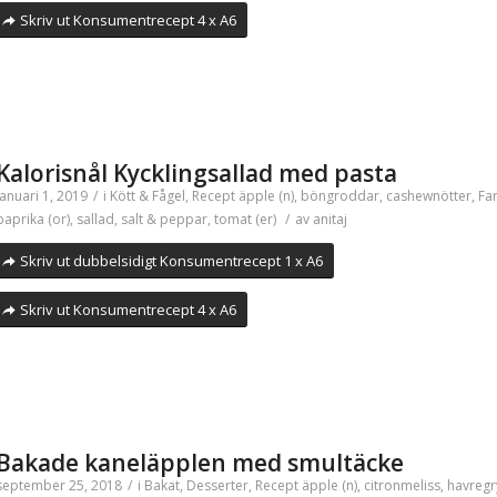
Skriv ut Konsumentrecept 4 x A6
Kalorisnål Kycklingsallad med pasta
januari 1, 2019
/
i
Kött & Fågel
,
Recept
äpple (n)
,
böngroddar
,
cashewnötter
,
Far
paprika (or)
,
sallad
,
salt & peppar
,
tomat (er)
/
av
anitaj
Skriv ut dubbelsidigt Konsumentrecept 1 x A6
Skriv ut Konsumentrecept 4 x A6
Bakade kaneläpplen med smultäcke
september 25, 2018
/
i
Bakat
,
Desserter
,
Recept
äpple (n)
,
citronmeliss
,
havregr