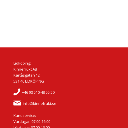
Lidköping:
Kinnefrukt AB
Kartåsgatan 12
531 40 LIDKÖPING
+46 (0) 510-48 55 50
info@kinnefrukt.se
Kundservice:
Vardagar: 07.00-16.00
Lördagar: 07.00-10.00