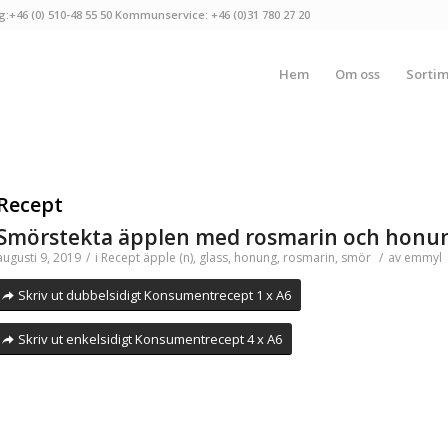
g:+46 (0) 510-48 55 50 Kommunservice: +46 (0)31 780 27 20
Hem
Om oss
Sorti
Recept
Smörstekta äpplen med rosmarin och honu
augusti 9, 2019
/
i
Recept
äpple (n)
,
glass
,
honung
,
rosmarin
,
smör
/
av
emmyl
Skriv ut dubbelsidigt Konsumentrecept 1 x A6
Skriv ut enkelsidigt Konsumentrecept 4 x A6