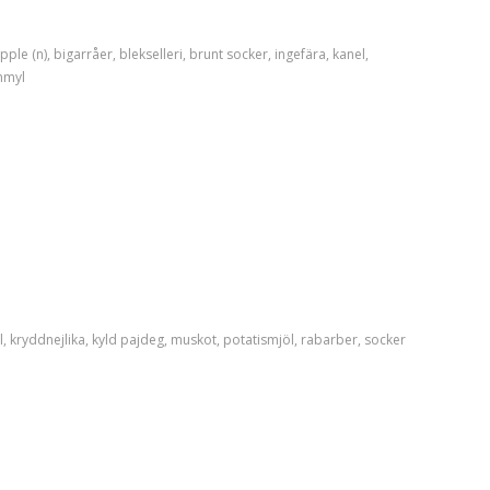
pple (n)
,
bigarråer
,
blekselleri
,
brunt socker
,
ingefära
,
kanel
,
myl
l
,
kryddnejlika
,
kyld pajdeg
,
muskot
,
potatismjöl
,
rabarber
,
socker