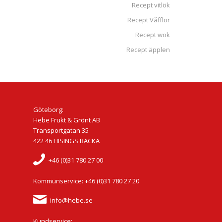
Recept vitlök
Recept Våfflor
Recept wok
Recept äpplen
Göteborg:
Hebe Frukt & Grönt AB
Transportgatan 35
422 46 HISINGS BACKA
+46 (0)31 780 27 00
Kommunservice: +46 (0)31 780 27 20
info@hebe.se
Kundservice: