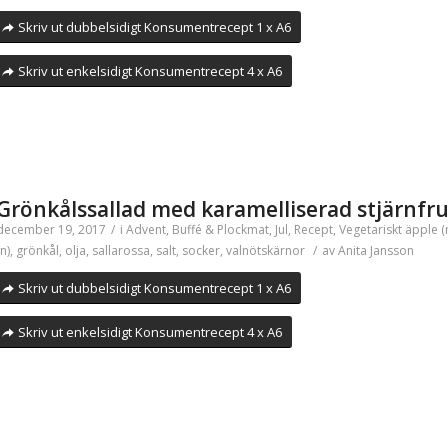
Skriv ut dubbelsidigt Konsumentrecept 1 x A6
Skriv ut enkelsidigt Konsumentrecept 4 x A6
Grönkålssallad med karamelliserad stjärnfr
december 19, 2017
/
i
Advent
,
Buffé & Plockmat
,
Jul
,
Recept
,
Vegetariskt
äpple (
(n)
,
grönkål
,
olja
,
sallarossa
,
salt
,
socker
,
valnötskärnor
/
av
Anita Jansson
Skriv ut dubbelsidigt Konsumentrecept 1 x A6
Skriv ut enkelsidigt Konsumentrecept 4 x A6