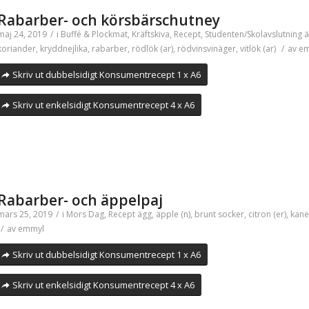
Rabarber- och körsbärschutney
maj 24, 2019
/
i
Buffé & Plockmat
,
Kräftskiva
,
Recept
,
Studenten/Skolavslutning
ä
koriander
,
kryddnejlika
,
rabarber
,
rödlök (ar)
,
rödvinsvinäger
,
vitlök (ar)
/
av
em
Skriv ut dubbelsidigt Konsumentrecept 1 x A6
Skriv ut enkelsidigt Konsumentrecept 4 x A6
Rabarber- och äppelpaj
mars 25, 2019
/
i
Mors Dag
,
Recept
ägg
,
äpple (n)
,
brunt socker
,
citron (er)
,
kane
/
av
emmyl
Skriv ut dubbelsidigt Konsumentrecept 1 x A6
Skriv ut enkelsidigt Konsumentrecept 4 x A6