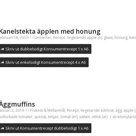
Kanelstekta äpplen med honung
februari 18, 2019
/
i
Desserter
,
Recept
,
Vegetariskt
äpple (n)
,
glass
,
honung
,
kan
Skriv ut dubbelsidigt Konsumentrecept 1 x A6
Skriv ut enkelsidigt Konsumentrecept 4 x A6
Äggmuffins
januari 2, 2019
/
i
Frukost & Mellanmål
,
Recept
,
Vegetariskt
ädelost
,
ägg
,
äpple (
soltorkade tomater
,
spenat
,
timjan
,
tomat (er)
,
vatten
,
vitlök (ar)
/
av
emmylars
Skriv ut Konsumentrecept dubbelsidigt 1 x A6