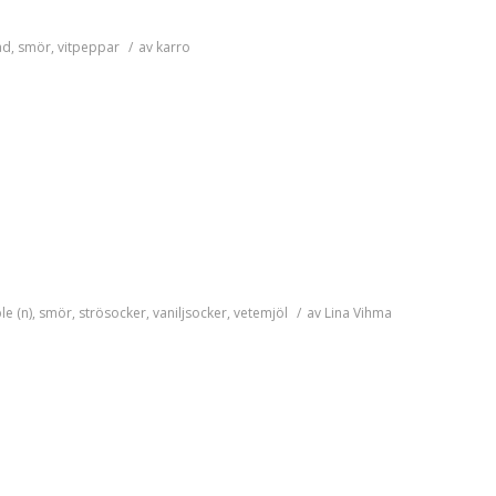
ad
,
smör
,
vitpeppar
/
av
karro
le (n)
,
smör
,
strösocker
,
vaniljsocker
,
vetemjöl
/
av
Lina Vihma