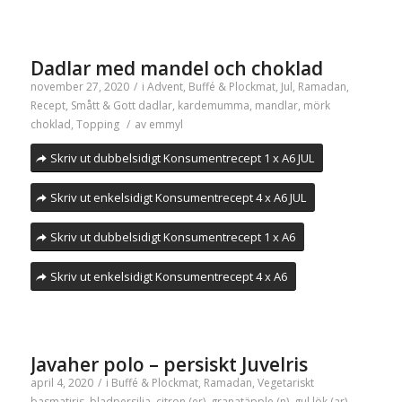
Dadlar med mandel och choklad
november 27, 2020
/
i
Advent
,
Buffé & Plockmat
,
Jul
,
Ramadan
,
Recept
,
Smått & Gott
dadlar
,
kardemumma
,
mandlar
,
mörk
choklad
,
Topping
/
av
emmyl
Skriv ut dubbelsidigt Konsumentrecept 1 x A6 JUL
Skriv ut enkelsidigt Konsumentrecept 4 x A6 JUL
Skriv ut dubbelsidigt Konsumentrecept 1 x A6
Skriv ut enkelsidigt Konsumentrecept 4 x A6
Javaher polo – persiskt Juvelris
april 4, 2020
/
i
Buffé & Plockmat
,
Ramadan
,
Vegetariskt
basmatiris
,
bladpersilja
,
citron (er)
,
granatäpple (n)
,
gul lök (ar)
,