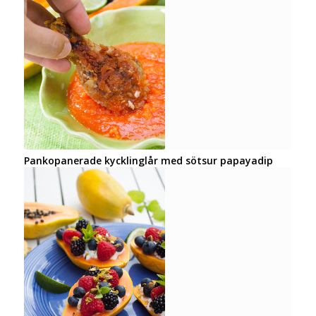
Pankopanerade kycklinglår med sötsur papayadip