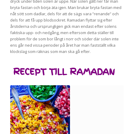
dryck under tiden solen är uppe. När solen gått ner får man
bryta fastan och börja äta igen. Man brukar bryta fastan med
nåt sött som dadlar, dels för att de sägs vara ”renande” och
dels för att få upp blodsockret. Ramadan flyttar sig efter
årstiderna och ursprungligen gick man endast efter solens
faktiska upp- och nedgång, men eftersom detta ställer till
problem för de som bor långt i norr och söder där solen inte
ens går ned vissa perioder på året har man fastställt vilka
klockslag som räknas som man ska gå efter.
RECEPT TILL RAMADAN