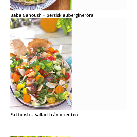
Baba Ganoush – persisk aubergineröra
Fattoush – sallad från orienten