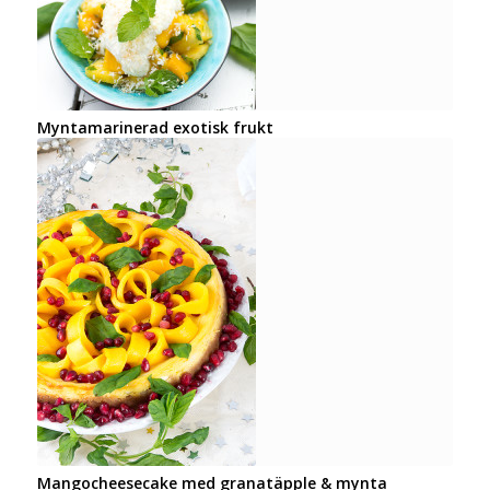
Myntamarinerad exotisk frukt
Mangocheesecake med granatäpple & mynta