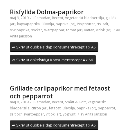
Risfyllda Dolma-paprikor
maj 9, 2019
/
i
Ramadan
,
Recept
,
Vegetariskt
bladpersilja
,
gul lök
(ar)
,
kapyapaprika
,
Olivolja
,
paprika (or)
,
Pinjenötter
,
ris
,
salt
,
sivripaprika
,
socker
,
svartpeppar
,
tomat (er)
,
vatten
,
vitlök (ar)
/
av
Anita Jansson
Skriv ut dubbelsidigt Konsumentrecept 1 x A6
Skriv ut enkelsidigt Konsumentrecept 4 x A6
Grillade carlipaprikor med fetaost
och pepparrot
maj 8, 2019
/
i
Ramadan
,
Recept
,
Smått & Gott
,
Vegetariskt
bladpersilja
,
citron (er)
,
fetaost
,
Olivolja
,
paprika (or)
,
pepparrot
,
salt och svartpeppar
,
vitlök (ar)
,
yoghurt
/
av
Anita Jansson
Skriv ut dubbelsidigt Konsumentrecept 1 x A6