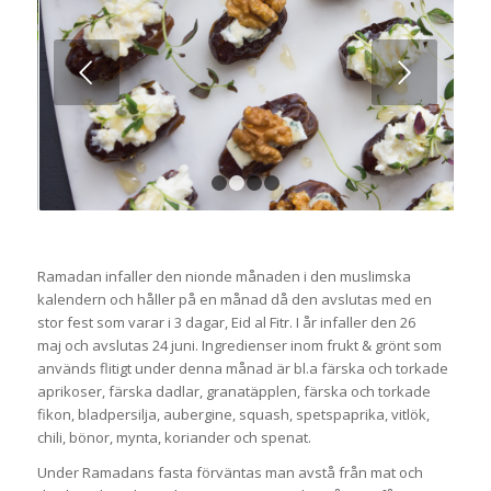
Nästa
1
2
3
4
Ramadan infaller den nionde månaden i den muslimska
kalendern och håller på en månad då den avslutas med en
stor fest som varar i 3 dagar, Eid al Fitr. I år infaller den 26
maj och avslutas 24 juni. Ingredienser inom frukt & grönt som
används flitigt under denna månad är bl.a färska och torkade
aprikoser, färska dadlar, granatäpplen, färska och torkade
fikon, bladpersilja, aubergine, squash, spetspaprika, vitlök,
chili, bönor, mynta, koriander och spenat.
Under Ramadans fasta förväntas man avstå från mat och