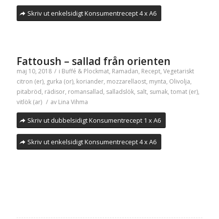
Skriv ut enkelsidigt Konsumentrecept 4 x A6
Fattoush – sallad från orienten
maj 10, 2018
/
i
Buffé & Plockmat
,
Ramadan
,
Recept
,
Vegetariskt
citron (er)
,
gurka (or)
,
koriander
,
mozzarellaost
,
mynta
,
Olivolja
,
pitabröd
,
rädisor
,
romansallad
,
salladslök
,
salt
,
sumak
,
tomat (er)
,
vitlök (ar)
/
av
Lina Vihma
Skriv ut dubbelsidigt Konsumentrecept 1 x A6
Skriv ut enkelsidigt Konsumentrecept 4 x A6