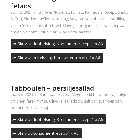
fetaost
april 2, 2024
/
i
Buffé & Plockmat
,
Förrätt
,
Ramadan
,
Recept
,
Smått
& Gott
,
Studenten/Skolavslutning
,
Vegetariskt
aubergine
,
basilika
,
citron (er)
,
citronskal
,
fetaost
,
Olivolja
,
oregano
,
salt
,
svartpeppar
,
timjan
,
valnötter
,
vitlök (ar)
/
av
Anita Jansson
Skriv ut dubbelsidigt Konsumentrecept 1 x A6
Skriv ut enkelsidigt Konsumentrecept 4 x A6
Tabbouleh – persiljesallad
mars 8, 2023
/
i
Ramadan
,
Recept
,
Vegetariskt
bladpersilja
,
bulgur
,
citroner
,
färsk mynta
,
Olivolja
,
salladslök
,
salt och svartpeppar
,
tomat (er)
/
av
anitaj
Skriv ut dubbelsidigt Konsumentrecept 1 x A6
Skriv ut Konsumentrecept 4 x A6