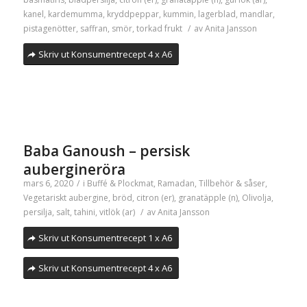
kanel
,
kardemumma
,
kryddpeppar
,
kummin
,
lagerblad
,
mandlar
,
pistagenötter
,
saffran
,
smör
,
torkad frukt
/
av
Anita Jansson
Skriv ut Konsumentrecept 4 x A6
Baba Ganoush – persisk
aubergineröra
mars 6, 2020
/
i
Buffé & Plockmat
,
Ramadan
,
Tillbehör & såser
,
Vegetariskt
aubergine
,
bröd
,
citron (er)
,
granatäpple (n)
,
Olivolja
,
persilja
,
salt
,
tahini
,
vitlök (ar)
/
av
Anita Jansson
Skriv ut Konsumentrecept 1 x A6
Skriv ut Konsumentrecept 4 x A6