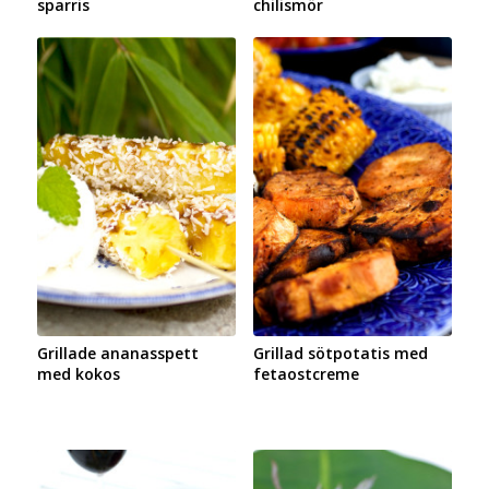
sparris
chilismör
Grillade ananasspett
Grillad sötpotatis med
med kokos
fetaostcreme