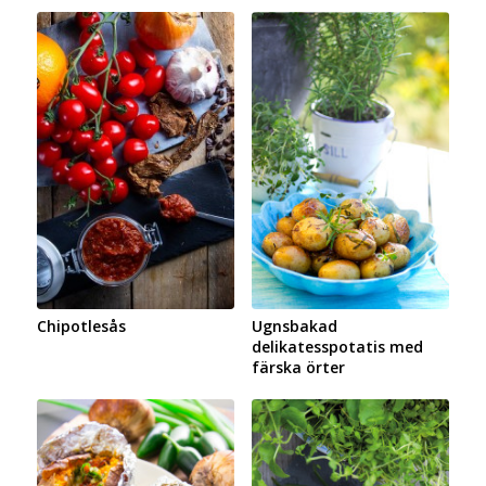
Chipotlesås
Ugnsbakad
delikatesspotatis med
färska örter