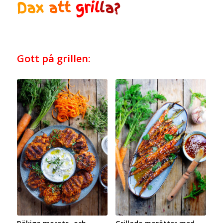
Dax
att
gril
la?
Gott på grillen: