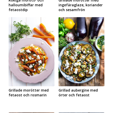
Rökiga morots- och
Grillade morötter med
halloumibiffar med
ingefäraglaze, koriander
fetaostdip
och sesamfrön
Grillade morötter med
Grillad aubergine med
fetaost och rosmarin
örter och fetaost