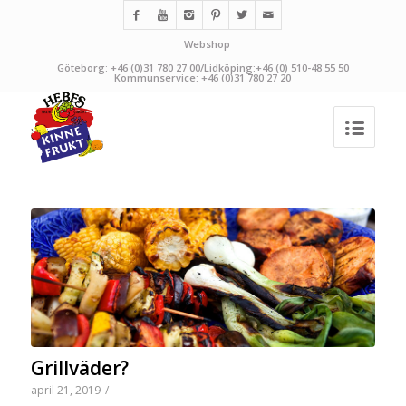
Webshop
Göteborg: +46 (0)31 780 27 00/Lidköping:+46 (0) 510-48 55 50
Kommunservice: +46 (0)31 780 27 20
Grillväder?
april 21, 2019
/