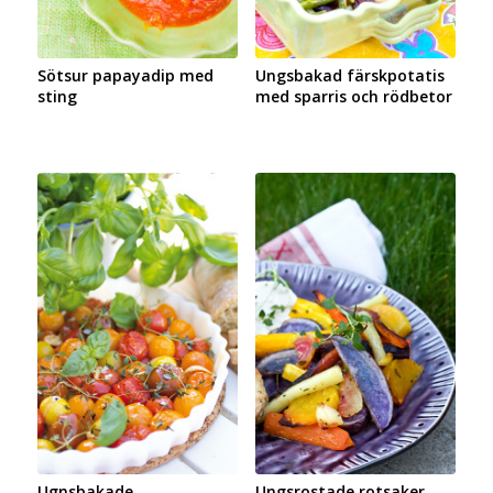
Sötsur papayadip med
Ungsbakad färskpotatis
sting
med sparris och rödbetor
Ugnsbakade
Ungsrostade rotsaker