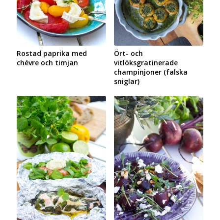
Rostad paprika med
Ört- och
chévre och timjan
vitlöksgratinerade
champinjoner (falska
sniglar)