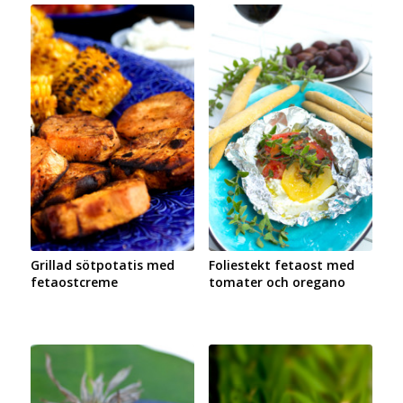
Grillad sötpotatis med
Foliestekt fetaost med
fetaostcreme
tomater och oregano