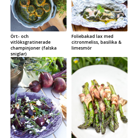
Ört- och
Foliebakad lax med
vitlöksgratinerade
citronmeliss, basilika &
champinjoner (falska
limesmör
sniglar)