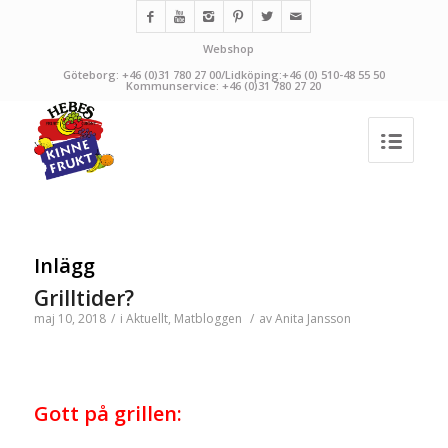
Webshop
Göteborg: +46 (0)31 780 27 00/Lidköping:+46 (0) 510-48 55 50
Kommunservice: +46 (0)31 780 27 20
Inlägg
Grilltider?
maj 10, 2018
/
i
Aktuellt
,
Matbloggen
/
av
Anita Jansson
Gott på grillen: