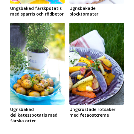
Ungsbakad färskpotatis
Ugnsbakade
med sparris och rödbetor
plocktomater
Ugnsbakad
Ungsrostade rotsaker
delikatesspotatis med
med fetaostcreme
färska örter