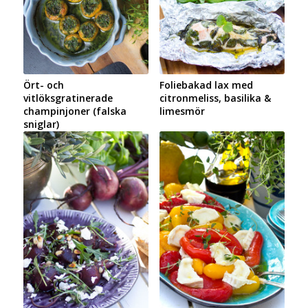
Ört- och
Foliebakad lax med
vitlöksgratinerade
citronmeliss, basilika &
champinjoner (falska
limesmör
sniglar)