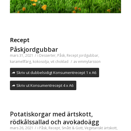
Recept
Påskjordgubbar
mars 31, 2021
/
i
Desserter
,
Påsk
,
Recept
jordgubbar
,
karamellfärg
,
kokosolja
,
vit choklad
/
av
emmylarsson
Skriv ut dubbelsidigt Konsumentrecept 1 x A6
Skriv ut Konsumentrecept 4 x A6
Potatiskorgar med ärtskott,
rödkålssallad och avokadoägg
mars 26, 2021
/
i
Påsk
,
Recept
,
Smått & Gott
,
Vegetariskt
ärtskott
,