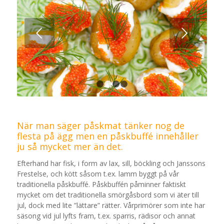
Nästa
1
2
3
4
När man säger påskmat tänker nog de
flesta på ägg men en påskbuffé innehåller
ju så mycket mer än det.
Efterhand har fisk, i form av lax, sill, böckling och Janssons
Frestelse, och kött såsom t.ex. lamm byggt på vår
traditionella påskbuffé. Påskbuffén påminner faktiskt
mycket om det traditionella smörgåsbord som vi äter till
jul, dock med lite ”lättare” rätter. Vårprimörer som inte har
säsong vid jul lyfts fram, t.ex. sparris, rädisor och annat