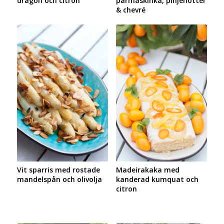
dragon och citron
parmaskinka, pinjenötter
& chevré
Vit sparris med rostade
Madeirakaka med
mandelspån och olivolja
kanderad kumquat och
citron