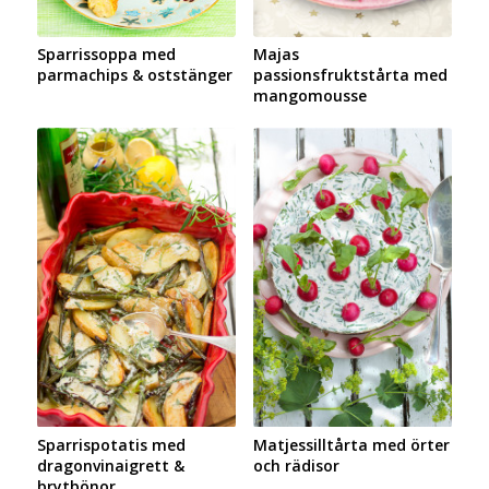
Sparrissoppa med
Majas
parmachips & oststänger
passionsfruktstårta med
mangomousse
Sparrispotatis med
Matjessilltårta med örter
dragonvinaigrett &
och rädisor
brytbönor