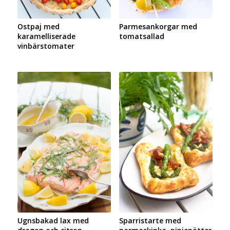
Ostpaj med
Parmesankorgar med
karamelliserade
tomatsallad
vinbärstomater
Ugnsbakad lax med
Sparristarte med