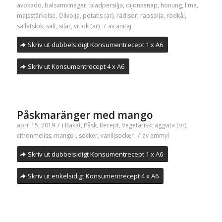
avokado
,
balsamvinäger
,
bladpersilja
,
dijonsenap
,
honung
,
lime
,
majsstärkelse
,
Olivolja
,
potatis (ar)
,
rädisor
,
rapsolja
,
rödkål
,
sallatslök
,
salt
,
silar
,
vitlök (ar)
/
av
anitaj
Skriv ut dubbelsidigt Konsumentrecept 1 x A6
Skriv ut Konsumentrecept 4 x A6
Påskmaränger med mango
april 15, 2019
/
i
Bakat
,
Påsk
,
Recept
,
Vegetariskt
äggvita (or)
,
citronmeliss
,
mango-
,
socker
,
vaniljsocker
/
av
emmyl
Skriv ut dubbelsidigt Konsumentrecept 1 x A6
Skriv ut enkelsidigt Konsumentrecept 4 x A6