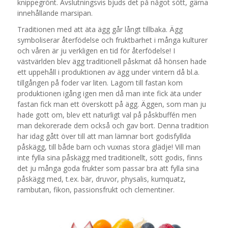
knippegrönt. Avslutningsvis bjuds det på något sött, gärna
innehållande marsipan.
Traditionen med att äta ägg går långt tillbaka. Ägg
symboliserar återfödelse och fruktbarhet i många kulturer
och våren är ju verkligen en tid för återfödelse! I
västvärlden blev ägg traditionell påskmat då hönsen hade
ett uppehåll i produktionen av ägg under vintern då bl.a.
tillgången på foder var liten. Lagom till fastan kom
produktionen igång igen men då man inte fick äta under
fastan fick man ett överskott på ägg. Äggen, som man ju
hade gott om, blev ett naturligt val på påskbuffén men
man dekorerade dem också och gav bort. Denna tradition
har idag gått över till att man lämnar bort godisfyllda
påskägg, till både barn och vuxnas stora glädje! Vill man
inte fylla sina påskägg med traditionellt, sött godis, finns
det ju många goda frukter som passar bra att fylla sina
påskägg med, t.ex. bär, druvor, physalis, kumquatz,
rambutan, fikon, passionsfrukt och clementiner.