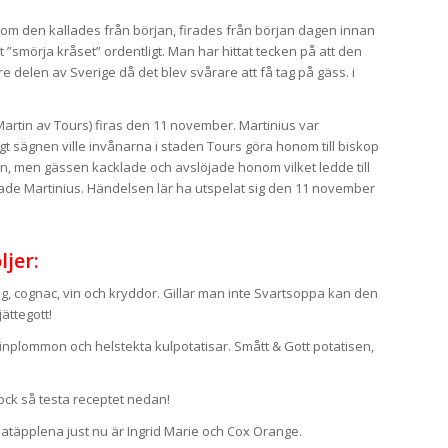
som den kallades från början, firades från början dagen innan
 ”smörja kråset” ordentligt. Man har hittat tecken på att den
re delen av Sverige då det blev svårare att få tag på gäss. i
rtin av Tours) firas den 11 november. Martinius var
t sägnen ville invånarna i staden Tours göra honom till biskop
en, men gässen kacklade och avslöjade honom vilket ledde till
löjade Martinius. Händelsen lär ha utspelat sig den 11 november
jer:
g, cognac, vin och kryddor. Gillar man inte Svartsoppa kan den
ättegott!
rinplommon och helstekta kulpotatisar. Smått & Gott potatisen,
ock så testa receptet nedan!
atäpplena just nu är Ingrid Marie och Cox Orange.