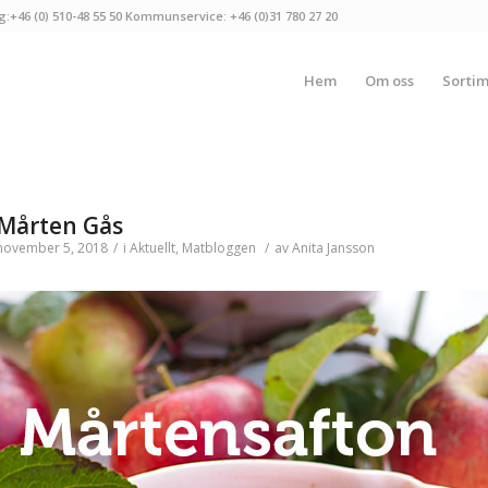
g:+46 (0) 510-48 55 50 Kommunservice: +46 (0)31 780 27 20
Hem
Om oss
Sorti
Mårten Gås
november 5, 2018
/
i
Aktuellt
,
Matbloggen
/
av
Anita Jansson