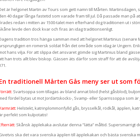
Det är helgonet Martin av Tours som gett namn till Mårten. Martinsdagen, 
den 40 dagar långa fastetid som varade fram till jul. Då passade man på att
firades redan i mitten av 1500-talet men efterhand dog traditionen ut i stör
Skåne levde den dock kvar och firas än idag traditionsenligt.
Dagens tradition tros hänga samman med att helgonet Martinius (senare Ma
ursprungligen en romersk soldat från det område som idag är Ungern. Enlig
mot hans vilja. För att slippa det ansvaret gömde sig Martinius bland gäss
att han trots allt blev biskop. Gässen äts därför som straff för att de avs
371.
En traditionell Mårten Gås meny ser ut som föl
Förrätt:
Svartsoppa som tillagas av bland annat blod (helst gåsblod), buljon
med fördel bytas ut mot Jordärtskocks-, Svamp- eller Sparrissoppa som är j
Varmrätt:
Helstekt, katrinplommonfylld gås, brysselkål, rödkål, äpplen, kat
är perfekt som kulpotatis!
Efterrätt:
Skånsk äpplekaka avslutar denna ”lätta” måltid. Supersmarrigt d
Givetvis ska det vara svenska äpplen till äpplekakan och bästa svenska m