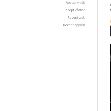
Recept vitlök
Recept Våfflor
Recept wok
Recept äpplen