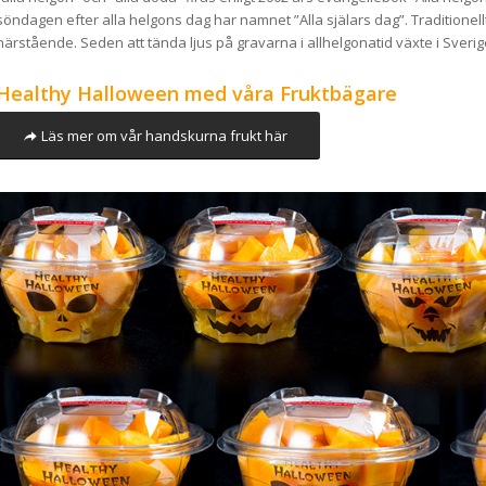
söndagen efter alla helgons dag har namnet ”Alla själars dag”. Traditione
närstående. Seden att tända ljus på gravarna i allhelgonatid växte i Sverige
Healthy Halloween med våra Fruktbägare
Läs mer om vår handskurna frukt här