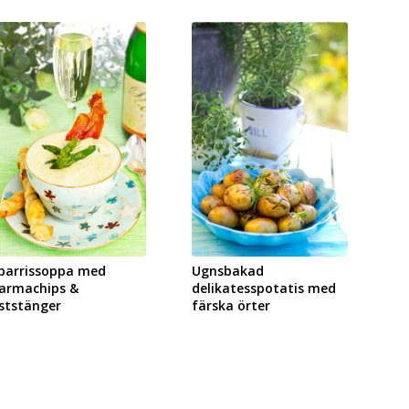
parrissoppa med
Ugnsbakad
armachips &
delikatesspotatis med
ststänger
färska örter