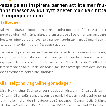
Passa på att inspirera barnen att äta mer fru
finns massor av kul nyttigheter man kan hitta
champinjoner m.m.
Halloween
Halloween firas 31 oktober och är en högtid vi importerat från USA under 199
högtid Samhain då många irländare emigrerade till USA. Irländarnas Samhai
”höstblot” efter deras långvariga vistelser i Storbritannien. Så egentligen
startade – i Norden – bara något uppgraderad!
Traditionen bjuder att barnen barnen klär ut sig till onda väsen som häxor
pumpa som ställs vid dörren med ett tänt ljus i. De onda andarna anses näm
ringer på och om någon öppnar frågar barnen ”bus eller godis?”. Att välja
dem som har besöks. En del av seden går ut på att respektera dem som in
anses fredat och deltar inte i firandet.
Alla Helgons Dag/Allhelgonadagen
När vi blev kristna i Sverige under medeltiden försvann många av de gaml
Många inföll ungefär samtidigt som de gamla högtiderna och traditionerna. 
som infaller mellan den 31 oktober och 6 november. Denna högtid är tänkt 
”alla helgon” och ”alla döda” firas enligt 2002 års evangeliebok ”Alla helg