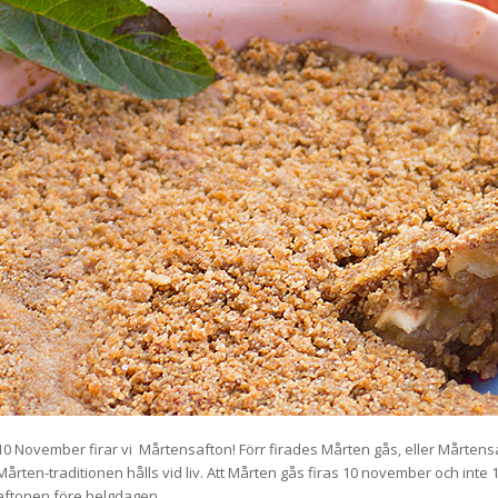
10 November firar vi Mårtensafton! Förr firades Mårten gås, eller Mårtensa
Mårten-traditionen hålls vid liv. Att Mårten gås firas 10 november och inte
aftonen före helgdagen.