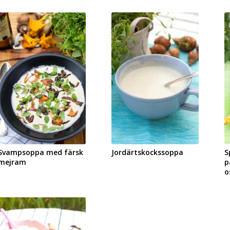
Svampsoppa med färsk
Jordärtskockssoppa
S
mejram
p
o