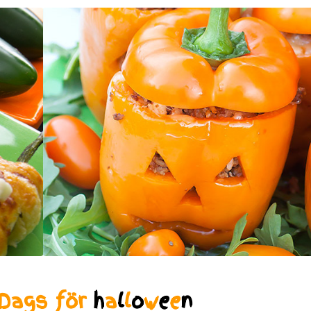
Dags för
h
a
l
l
o
w
e
e
n