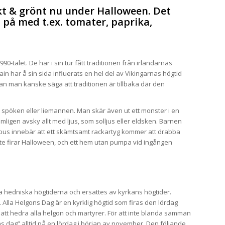
kt & grönt nu under Halloween. Det
 på med t.ex. tomater, paprika,
0-talet. De har i sin tur fått traditionen från irländarnas
n har å sin sida influerats en hel del av Vikingarnas högtid
 kan man kanske säga att traditionen är tillbaka där den
, spöken eller liemannen. Man skär även ut ett monster i en
ligen avsky allt med ljus, som solljus eller eldsken. Barnen
 bus innebär att ett skämtsamt rackartyg kommer att drabba
te firar Halloween, och ett hem utan pumpa vid ingången
a hedniska högtiderna och ersattes av kyrkans högtider.
Alla Helgons Dag är en kyrklig högtid som firas den lördag
att hedra alla helgon och martyrer. För att inte blanda samman
ons dag” alltid på en lördag i början av november. Den följande